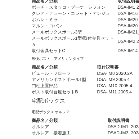
商品名／分類
取付説明
ポーチ・スタッコ・ブーケ・シフォン
DSA-IM1 2
クレア・デューン・コレット・アンジュ
DSA-IM16 
ポムレ・ミラ
DSA-IM20
マルン・コパン
DSA-IM20
メールボックスポール3型
DSA-IM21
メールボックスポール1型/取付金具セット
DSA-IM2 2
Ａ
取付金具セットC
DSA-IM14 
郵便ポスト アメリカンタイプ
商品名／分類
取付説明書
ピュール・フローラ
DSA-IM8 2020.2A
アメリカンポストポール1型
DSA-IM9 2005.4
門柱上置部品
DSA-IM10 2005.4
ポスト取付台座セットB
DSA-IM11 2005.4
宅配ボックス
宅配ボックス オルレア
商品名／分類
取付説明書
オルレア
DSAD-IM1_202
オルレア 接着施工
DSAD-IM3_202