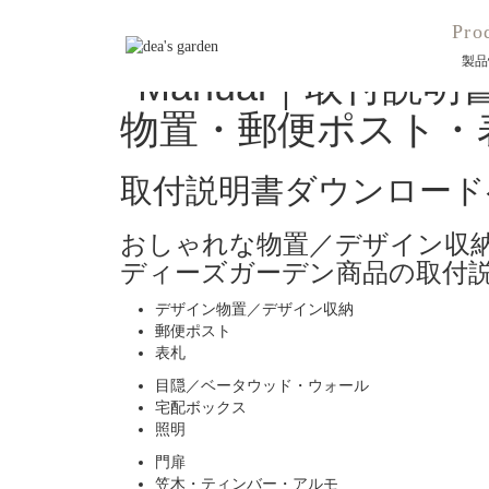
HOME
Pro
取付説明書ダウンロードページ
製品
取付説明書ダウンロード
おしゃれな物置／デザイン収
ディーズガーデン商品の取付
デザイン物置／デザイン収納
郵便ポスト
表札
目隠／ベータウッド・ウォール
宅配ボックス
照明
門扉
笠木・ティンバー・アルモ