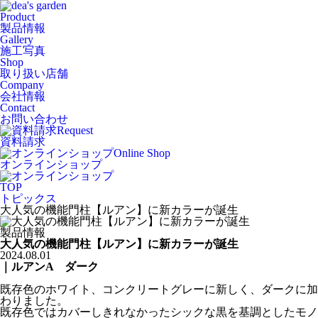
Product
製品情報
Gallery
施工写真
Shop
取り扱い店舗
Company
会社情報
Contact
お問い合わせ
Request
資料請求
Online Shop
オンラインショップ
TOP
トピックス
大人気の機能門柱【ルアン】に新カラーが誕生
製品情報
大人気の機能門柱【ルアン】に新カラーが誕生
2024.08.01
｜ルアンA ダーク
既存色のホワイト、コンクリートグレーに新しく、ダークに加
わりました。
既存色ではカバーしきれなかったシックな黒を基調としたモノ