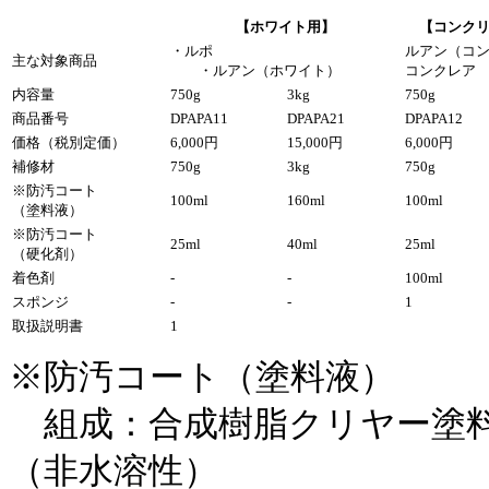
【ホワイト用】
【コンク
・ルポ
ルアン（コ
主な対象商品
・ルアン（ホワイト）
コンクレア
内容量
750g
3kg
750g
商品番号
DPAPA11
DPAPA21
DPAPA12
価格（税別定価）
6,000円
15,000円
6,000円
補修材
750g
3kg
750g
※防汚コート
100ml
160ml
100ml
（塗料液）
※防汚コート
25ml
40ml
25ml
（硬化剤）
着色剤
-
-
100ml
スポンジ
-
-
1
取扱説明書
1
※防汚コート（塗料液）
組成：合成樹脂クリヤー塗料 
（非水溶性）