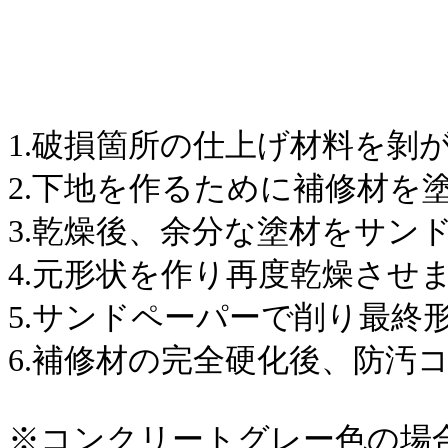
1.破損箇所の仕上げ材料を剝
2.下地を作るために補修材を
3.乾燥後、余分な塗材をサン
4.元形状を作り再度乾燥させ
5.サンドペーパーで削り最終
6.補修材の完全硬化後、防汚
※コンクリートグレー色の場