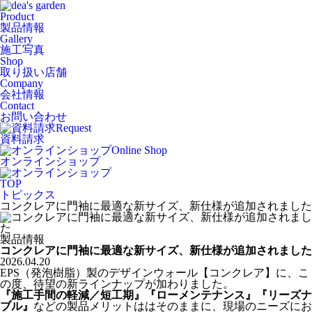
Product
製品情報
Gallery
施工写真
Shop
取り扱い店舗
Company
会社情報
Contact
お問い合わせ
Request
資料請求
Online Shop
オンラインショップ
TOP
トピックス
コンクレアに門袖に最適な新サイズ、新仕様が追加されました
製品情報
コンクレアに門袖に最適な新サイズ、新仕様が追加されました
2026.04.20
EPS（発泡樹脂）製のデザインウォール【コンクレア】に、こ
の度、待望の新ラインナップが加わりました。
『施工手間の軽減／短工期』『ローメンテナンス』『リーズナ
ブル』
などの製品メリットははそのままに、現場のニーズにお