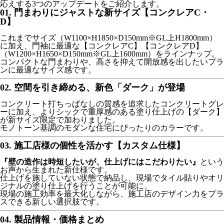
応えする3つのアップデートをご紹介します。
01. 門まわりにジャストな新サイズ【コンクレアC・
D】
これまでサイズ（W1100×H1850×D150mm※GL上H1800mm）
に加え、門袖に最適な【コンクレアC】【コンクレアD】
（W1200×H1650×D150mm※GL上1600mm）をラインナップ。
コンパクトな門まわりや、高さを抑えて開放感を出したいプラ
ンに最適なサイズ感です。
02. 空間を引き締める、新色「ダーク」が登場
コンクリート打ちっぱなしの質感を追求したコンクリートグレ
ーに加え、よりシックで重厚感のある塗り仕上げの【ダーク】
が新サイズ限定で加わりました。
モノトーン基調のモダンな住宅にぴったりのカラーです。
03. 施工店様の個性を活かす【カスタム仕様】
『壁の造作は時短したいが、仕上げにはこだわりたい』
という
お声から生まれた新仕様です。
仕上げを施していない状態で納品し、現場でタイル貼りやオリ
ジナルの塗り仕上げを行うことが可能に。
現場の施工効率を最大化しながら、施工店のデザイン力をプラ
スできる新しい選択肢です。
04. 製品情報・価格まとめ