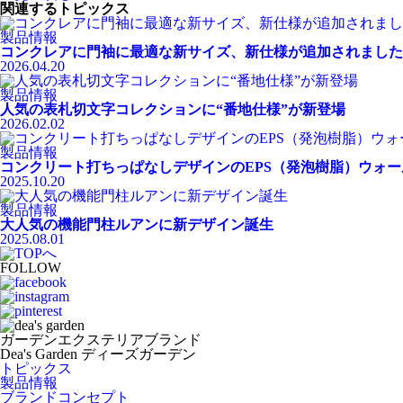
関連するトピックス
製品情報
コンクレアに門袖に最適な新サイズ、新仕様が追加されました
2026.04.20
製品情報
人気の表札切文字コレクションに“番地仕様”が新登場
2026.02.02
製品情報
コンクリート打ちっぱなしデザインのEPS（発泡樹脂）ウォ
2025.10.20
製品情報
大人気の機能門柱ルアンに新デザイン誕生
2025.08.01
FOLLOW
ガーデンエクステリアブランド
Dea's Garden ディーズガーデン
トピックス
製品情報
ブランドコンセプト