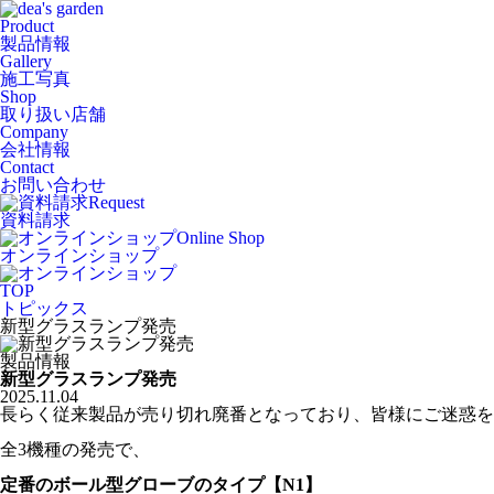
Product
製品情報
Gallery
施工写真
Shop
取り扱い店舗
Company
会社情報
Contact
お問い合わせ
Request
資料請求
Online Shop
オンラインショップ
TOP
トピックス
新型グラスランプ発売
製品情報
新型グラスランプ発売
2025.11.04
長らく従来製品が売り切れ廃番となっており、皆様にご迷惑
全3機種の発売で、
定番のボール型グローブのタイプ【N1】