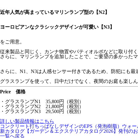
近年人気が高まっているマリンランプ型の【N2】
ヨーロピアンなクラシックデザインが可愛い【N3】
をご用意。
従来製品と同じく、カンナ物置やパティオルポなどに取り付く
さらに、マリンランプを追加したことで、ご要望の多かったマ
さらに、N1、N3は人感センサー付きであるため、防犯にも最
グラスランプを使って、日中だけでなく、夜間のお庭も楽しん
Price 価格
・グラスランプN1 35,800円（税別）
・グラスランプN2 21,800円（税別）
・グラスランプN3 29,500円（税別）
詳しい製品情報はこちら
コンクリート打ちっぱなしデザインのEPS（発泡樹脂）ウォ
新カタログ【ガーデン＆エクステリアカタログ2026】発刊の
一覧へ戻る