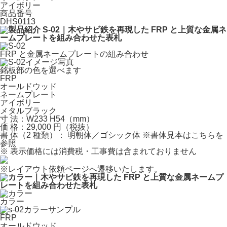
アイボリー
商品番号
DHS0113
FRP と金属ネームプレートの組み合わせ
銘板部の色を選べます
FRP
オールドウッド
ネームプレート
アイボリー
メタルブラック
寸 法：W233 H54（mm）
価 格：29,000 円（税抜）
書 体（2 種類）： 明朝体／ゴシック体
※書体見本はこちらを
参照
※
表示価格には消費税・工事費は含まれておりません
※
レイアウト依頼ページへ遷移いたします。
カラー
FRP
オールドウッド