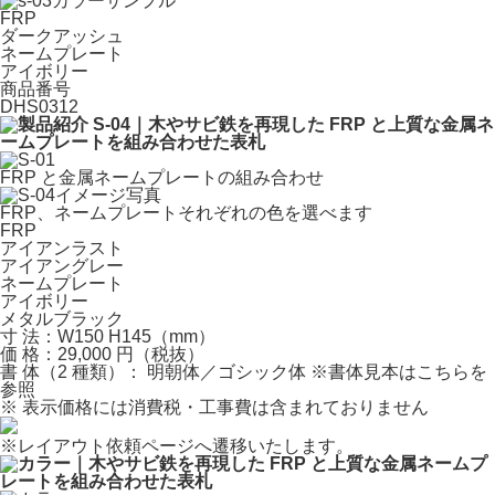
FRP
ダークアッシュ
ネームプレート
アイボリー
商品番号
DHS0312
FRP と金属ネームプレートの組み合わせ
FRP、ネームプレートそれぞれの色を選べます
FRP
アイアンラスト
アイアングレー
ネームプレート
アイボリー
メタルブラック
寸 法：W150 H145（mm）
価 格：29,000 円（税抜）
書 体（2 種類）： 明朝体／ゴシック体
※書体見本はこちらを
参照
※
表示価格には消費税・工事費は含まれておりません
※
レイアウト依頼ページへ遷移いたします。