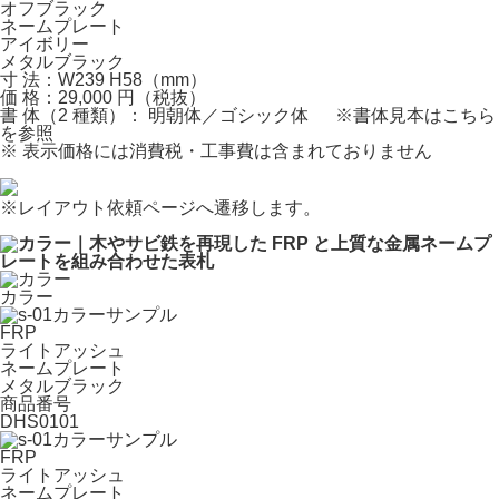
オフブラック
ネームプレート
アイボリー
メタルブラック
寸 法：W239 H58（mm）
価 格：29,000 円（税抜）
書 体（2 種類）： 明朝体／ゴシック体
※書体見本はこちら
を参照
※
表示価格には消費税・工事費は含まれておりません
※
レイアウト依頼ページへ遷移します。
カラー
FRP
ライトアッシュ
ネームプレート
メタルブラック
商品番号
DHS0101
FRP
ライトアッシュ
ネームプレート