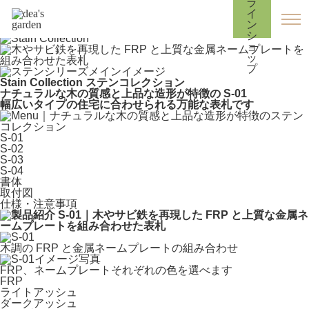
HOME
>
表札
> ステンシリーズ
Stain Collection ステンコレクション
ナチュラルな木の質感と上品な造形が特徴の S-01
幅広いタイプの住宅に合わせられる万能な表札です
S-01
S-02
S-03
S-04
書体
取付図
仕様・注意事項
木調の FRP と金属ネームプレートの組み合わせ
FRP、ネームプレートそれぞれの色を選べます
FRP
ライトアッシュ
ダークアッシュ