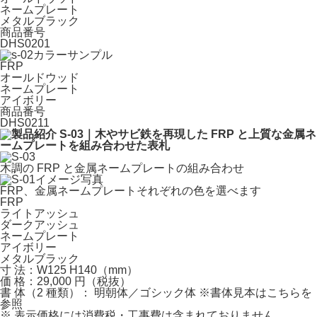
ネームプレート
メタルブラック
商品番号
DHS0201
FRP
オールドウッド
ネームプレート
アイボリー
商品番号
DHS0211
木調の FRP と金属ネームプレートの組み合わせ
FRP、金属ネームプレートそれぞれの色を選べます
FRP
ライトアッシュ
ダークアッシュ
ネームプレート
アイボリー
メタルブラック
寸 法：W125 H140（mm）
価 格：29,000 円（税抜）
書 体（2 種類）： 明朝体／ゴシック体
※書体見本はこちらを
参照
※
表示価格には消費税・工事費は含まれておりません