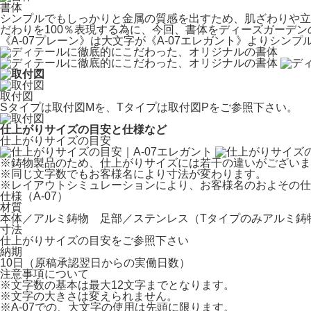
書体
シンプルでもしっかりと金属の質感を出すため、肌ざわりや立
だわりを100％表現する為に、今回、書体をディーズガーデ
《A-07プレーン》は大文字が《A-07エレガント》よりシ
取付図
Sタイプは
取付図M
を、Tタイプは
取付図P
をご参照下さい。
仕上がりサイズの目安と仕様など
仕上がりサイズの目安
※
鋳物製品のため、仕上がりサイズには若干の違いがございま
※
同じ文字数でもお客様名により寸法が変わります。
※
レイアウトシミュレーション
により、お客様名のおよその仕
仕様（A-07）
材質
本体／アルミ鋳物 足部／ステンレス（Tタイプのみアルミ鋳
寸法
仕上がりサイズの目安をご参照下さい
納期
10日（原稿承認翌日からの実働日数）
注意事項について
※
文字数の基本は最大12文字までとなります。
※
文字の大きさは変えられません。
※
A-07での、大文字の使用は先頭に限ります。