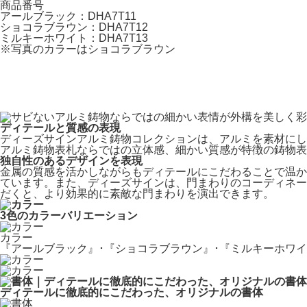
商品番号
アールブラック：DHA7T11
ショコラブラウン：DHA7T12
ミルキーホワイト：DHA7T13
※
写真のカラーはショコラブラウン
ディテールと質感の表現
ディーズサインアルミ鋳物コレクションは、アルミを素材にし
アルミ鋳物表札ならではの立体感、細かい質感が特徴の鋳物表
独自性のあるデザインを表現
金属の質感を活かしながらもディテールにこだわることで温か
ています。また、ディーズサインは、門まわりのコーディネー
だくと、より効果的に素敵な門まわりを演出できます。
3色のカラーバリエーション
カラー
『アールブラック』･『ショコラブラウン』･『ミルキーホワ
ディテールに徹底的にこだわった、オリジナルの書体