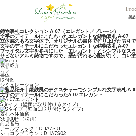
HOME
>
表札
>
鋳物表札インデックス
> A-07
Pro
製品
鋳物表札コレクション A-07（エレガント／プレーン）
文字のディテールにこだわったエレガントな鋳物表札 A-07
立体感のある文字体で、オリジナルの書体で作り上げた表札で
文字のディテールにこだわったエレガントな鋳物表札 A-07
ブライダル文字を参考にした「エレガント」とシンプルなスタ
サビないアルミ鋳物ですので、壁が汚れる心配がなく、白い塗
製品紹介
カラー
書体
取付図
シミュレーション
文字のディテールにこだわったA-07エレガント
Sタイプ（壁面に取り付けるタイプ）
表札本体価格
36,000円（税別）
商品番号
アールブラック：DHA7S01
ショコラブラウン：DHA7S02