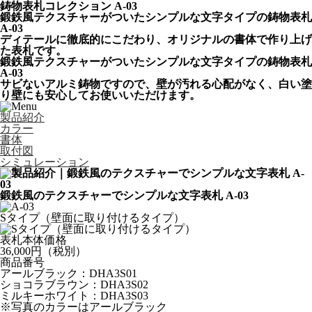
鋳物表札コレクション A-03
鍛鉄風テクスチャーがついたシンプルな文字タイプの鋳物表札
A-03
ディテールに徹底的にこだわり、オリジナルの書体で作り上げ
た表札です。
鍛鉄風テクスチャーがついたシンプルな文字タイプの鋳物表札
A-03
サビないアルミ鋳物ですので、壁が汚れる心配がなく、白い塗
り壁にも安心してお使いいただけます。
製品紹介
カラー
書体
取付図
シミュレーション
鍛鉄風のテクスチャーでシンプルな文字表札 A-03
Sタイプ（壁面に取り付けるタイプ）
表札本体価格
36,000円（税別）
商品番号
アールブラック：DHA3S01
ショコラブラウン：DHA3S02
ミルキーホワイト：DHA3S03
※
写真のカラーはアールブラック