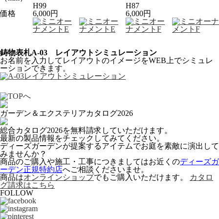
H99
H87
価格
6,000円
6,000円
鋳物表札A-03 レイアウトシミュレーション
お名前を入力してレイアウトのイメージをWEB上でシミュレ
ーションできます。
ガーデン＆エクステリアカタログ2026
総合カタログ2026を無料請求していただけます。
最新の製品情報をチェックしてみてください。
ディーズガーデンが提案するアイテムでお庭を素敵に演出して
みませんか？
商品のご購入や施工・工事につきましてはお近くの
ディーズガ
ーデン正規特約店
へご相談くださいませ。
商品は
オンラインショップ
でもご購入いただけます。
カタロ
グ請求はこちら
FOLLOW