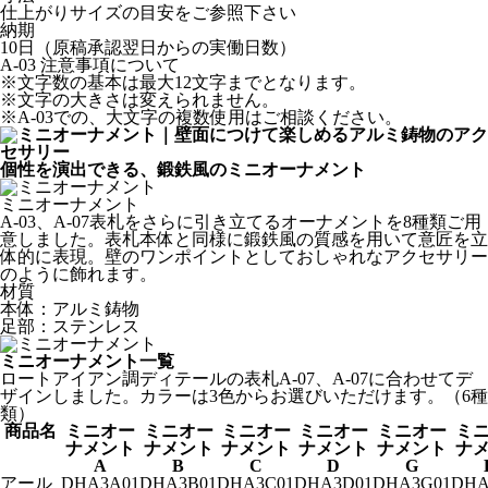
仕上がりサイズの目安をご参照下さい
納期
10日（原稿承認翌日からの実働日数）
A-03 注意事項について
※
文字数の基本は最大12文字までとなります。
※
文字の大きさは変えられません。
※
A-03での、大文字の複数使用はご相談ください。
個性を演出できる、鍛鉄風のミニオーナメント
ミニオーナメント
A-03、A-07表札をさらに引き立てるオーナメントを8種類ご用
意しました。表札本体と同様に鍛鉄風の質感を用いて意匠を立
体的に表現。壁のワンポイントとしておしゃれなアクセサリー
のように飾れます。
材質
本体：アルミ鋳物
足部：ステンレス
ミニオーナメント一覧
ロートアイアン調ディテールの表札A-07、A-07に合わせてデ
ザインしました。カラーは3色からお選びいただけます。（6種
類）
商品名
ミニオー
ミニオー
ミニオー
ミニオー
ミニオー
ミ
ナメント
ナメント
ナメント
ナメント
ナメント
ナ
A
B
C
D
G
アール
DHA3A01
DHA3B01
DHA3C01
DHA3D01
DHA3G01
DHA