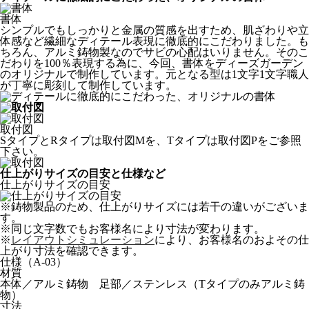
書体
シンプルでもしっかりと金属の質感を出すため、肌ざわりや立
体感など繊細なディテール表現に徹底的にこだわりました。も
ちろん、アルミ鋳物製なのでサビの心配はいりません。そのこ
だわりを100％表現する為に、今回、書体をディーズガーデン
のオリジナルで制作しています。元となる型は1文字1文字職人
が丁寧に彫刻して制作しています。
取付図
SタイプとRタイプは
取付図M
を、Tタイプは
取付図P
をご参照
下さい。
仕上がりサイズの目安と仕様など
仕上がりサイズの目安
※
鋳物製品のため、仕上がりサイズには若干の違いがございま
す。
※
同じ文字数でもお客様名により寸法が変わります。
※
レイアウトシミュレーション
により、お客様名のおよその仕
上がり寸法を確認できます。
仕様（A-03）
材質
本体／アルミ鋳物 足部／ステンレス（Tタイプのみアルミ鋳
物）
寸法