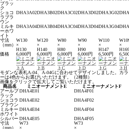
ブラッ
ク
ショコ
DHA3A02
DHA3B02
DHA3C02
DHA3D02
DHA3G02
DHA
ラブラ
ウン
ミルキ
DHA3A04
DHA3B04
DHA3C04
DHA3D04
DHA3G04
DHA
ーホワ
イト
寸法
W130
W120
W80
W90
W110
W10
（mm）
×
×
×
×
×
×
H130
H140
H80
H90
H147
H16
価格
6,000円
6,000円
6,000円
6,000円
6,500円
6,5
モダンな表札A-04、A-04Gに合わせてデザインしました。カラ
ーは4色からお選びいただけます。（2種類）
画像をクリックで拡大してご覧いただけます。
商品名
ミニオーナメントE
ミニオーナメントF
アールブ
DHA4E01
DHA4F01
ラック
ショコラ
DHA4E02
DHA4F02
ブラウン
ミルキー
DHA4E04
DHA4F04
ホワイト
シルバー
DHA4E05
DHA4F05
寸法
W73
W73
（mm）
×
×