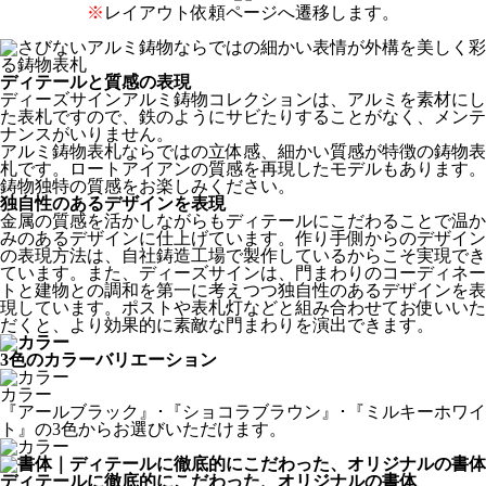
※
レイアウト依頼ページへ遷移します。
ディテールと質感の表現
ディーズサインアルミ鋳物コレクションは、アルミを素材にし
た表札ですので、鉄のようにサビたりすることがなく、メンテ
ナンスがいりません。
アルミ鋳物表札ならではの立体感、細かい質感が特徴の鋳物表
札です。ロートアイアンの質感を再現したモデルもあります。
鋳物独特の質感をお楽しみください。
独自性のあるデザインを表現
金属の質感を活かしながらもディテールにこだわることで温か
みのあるデザインに仕上げています。作り手側からのデザイン
の表現方法は、自社鋳造工場で製作しているからこそ実現でき
ています。また、ディーズサインは、門まわりのコーディネー
トと建物との調和を第一に考えつつ独自性のあるデザインを表
現しています。ポストや表札灯などと組み合わせてお使いいた
だくと、より効果的に素敵な門まわりを演出できます。
3色のカラーバリエーション
カラー
『アールブラック』･『ショコラブラウン』･『ミルキーホワイ
ト』の3色からお選びいただけます。
ディテールに徹底的にこだわった、オリジナルの書体