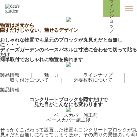
HOME
>
物置
> ディーズシェッドベースカバー
物置は足元から
隠すだけじゃない、魅せるデザイン
おしゃれな物置でも足元のブロックが丸見えだと台無し
に・・・
ディーズガーデンのベースパネルは寸法に合わせて切って貼る
だけ
簡単取付でおしゃれに物置を飾れます
製品情報
｜
魅 力
｜
ラインナップ
｜
取り付けについて
｜
必要枚数について
｜
製品情報
コンクリートブロックを隠すだけで
見た目がこんなにも変わります
ベースカバー施工前
ベースカバー施工後
せっかくこだわって設置した物置もコンクリートブロックが丸
見えだと台無しになってしまうほか、その周りの景観のいい印