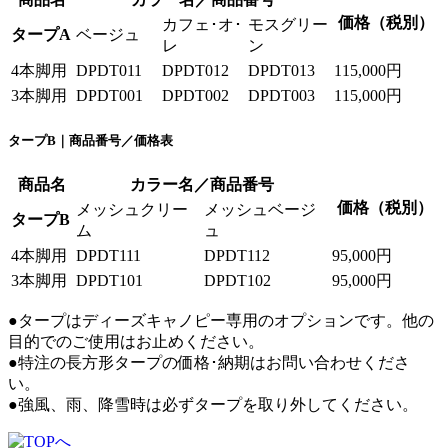
価格（税別）
カフェ･オ･
モスグリー
タープA
ベージュ
レ
ン
4本脚用
DPDT011
DPDT012
DPDT013
115,000円
3本脚用
DPDT001
DPDT002
DPDT003
115,000円
タープB｜商品番号／価格表
商品名
カラー名／商品番号
価格（税別）
メッシュクリー
メッシュベージ
タープB
ム
ュ
4本脚用
DPDT111
DPDT112
95,000円
3本脚用
DPDT101
DPDT102
95,000円
●タープはディーズキャノピー専用のオプションです。他の
目的でのご使用はお止めください。
●特注の長方形タープの価格･納期はお問い合わせくださ
い。
●強風、雨、降雪時は必ずタープを取り外してください。