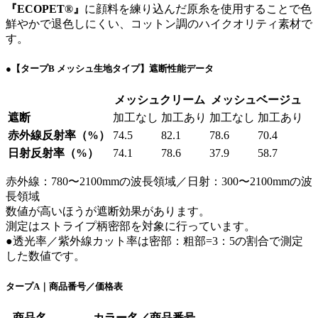
『ECOPET®』
に顔料を練り込んだ原糸を使用することで色
鮮やかで退色しにくい、コットン調のハイクオリティ素材で
す。
●【タープB メッシュ生地タイプ】遮断性能データ
メッシュクリーム
メッシュベージュ
遮断
加工なし
加工あり
加工なし
加工あり
赤外線反射率（%）
74.5
82.1
78.6
70.4
日射反射率（%）
74.1
78.6
37.9
58.7
赤外線：780〜2100mmの波長領域／日射：300〜2100mmの波
長領域
数値が高いほうが遮断効果があります。
測定はストライプ柄密部を対象に行っています。
●透光率／紫外線カット率は密部：粗部=3：5の割合で測定
した数値です。
タープA｜商品番号／価格表
商品名
カラー名／商品番号