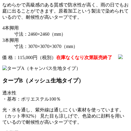
なめらかで高級感のある質感で防水性が高く、雨の日でもお
庭に出ることができます。原着加工という製法で染められて
いるので、耐候性が高いタープです。
4本脚用
寸法：2460×2460（mm）
3本脚用
寸法：3070×3070×3070（mm）
価 格：115,000円（税別）
在庫なくなり次第販売終了
タープB（メッシュ生地タイプ）
透水性
・基布：ポリエステル100％
光・水を通し、紫外線は通しにくい素材を使っています。
（カット率92%） 見た目も涼しげで、色染めに顔料を用い
ているので耐候性が高いタープです。