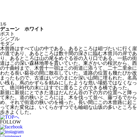
1/6
デューン ホワイト
ポスト
シンプル
モダン
木曾路はすべて山の中である。あるところは岨づたいに行く崖
の道であり、あるところは数十間の深さに臨む木曾川の岸であ
り、あるところは山の尾をめぐる谷の入り口である。一筋の街
道はこの深い森林地帯を貫いていた。東ざかいの桜沢から、西
の十曲峠まで、木曾十一宿はこの街道に添うて、二十二里余に
わたる長い谿谷の間に散在していた。道路の位置も幾たびか改
まったもので、古道はいつのまにか深い山間に埋もれた。名高
い桟も、蔦のかずらを頼みにしたような危い場処ではなくなっ
て、徳川時代の末にはすでに渡ることのできる橋であった。
新規に新規にとできた道はだんだん谷の下の方の位置へと降っ
て来た。道の狭いところには、木を伐って並べ、藤づるでから
め、それで街道の狭いのを補った。長い間にこの木曾路に起こ
って来た変化は、いくらかずつでも嶮岨な山坂の多いところを
歩きよくした。
FOLLOW