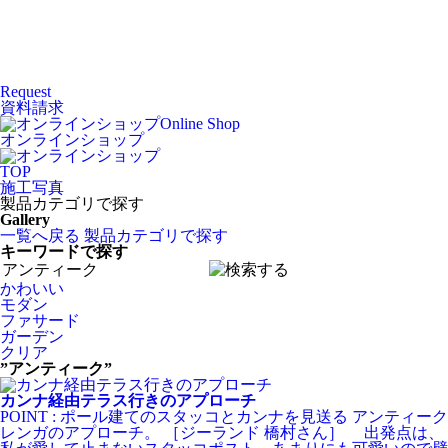
Request
資料請求
Online Shop
オンラインショップ
TOP
施工写真
製品カテゴリで探す
Gallery
一覧へ戻る
製品カテゴリで探す
キーワードで探す
かわいい
モダン
ファサード
ガーデン
クリア
”アンティーク”
カンナ経由テラス行きのアプローチ
POINT : ポール建てのスタッコとカンナを見送る アンティーク
レンガのアプローチ。 ［ジーランド 橋村さん］ 出発点は、