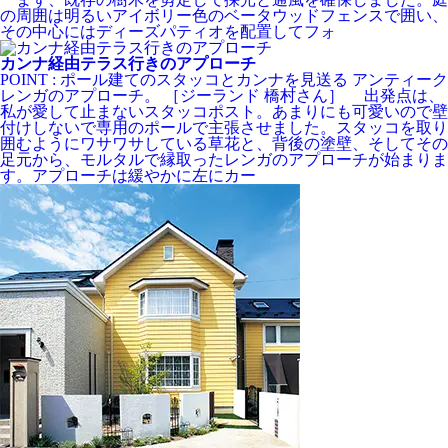
の周囲は明るいアイボリー色のベータウッドフェンスで囲い、
その中心にはディーズパティオを配置してフォ
カンナ経由テラス行きのアプローチ
POINT : ポール建てのスタッコとカンナを見送る アンティーク
レンガのアプローチ。 ［ジーランド 橋村さん］ 出発点は、
私が愛して止まないスタッコポスト。あまりにも可愛いので壁
付けしないで専用のポールで主張させました。スタッコを取り
囲むようにワサワサしている草花と、背後の塗壁、そしてその
足元から、モルタルで縁取ったレンガのアプローチが始まりま
す。アプローチは緩やかに左にカー