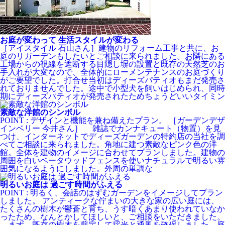
お庭が変わって 生活スタイルが変わる
［アイスタイル 石山さん］建物のリフォーム工事と共に、お
庭のリガーデンもしたいとご相談に来られました。お隣にある
工場からの視線を遮断する目隠し塀の設置と既存の天然芝のお
手入れが大変なので、全体的にローメンテナンスのお庭づくり
がご要望でした。打合せ当初はディーズパティオもまだ発売さ
れておりませんでした。途中で小型犬を飼いはじめられ、同時
期にディーズパティオが発売されたためちょうどいいタイミン
素敵な洋館のシンボル
POINT : デザインと機能を兼ね備えたプラン。 ［ガーデンデザ
インベリー 今井さん］ 雑誌でカンナキュート（物置）を見
つけ、インターネットでディーズガーデンの特約店の当社を調
べてご相談に来られました。角地に建つ素敵なピンク色の洋
館。全体を建物のイメージに合わせてプランしました。建物の
周囲を白いベータウッドフェンスを使いナチュラルで明るい雰
囲気になるようにしました。外周の単調な
明るいお庭は 過ごす時間がふえる
POINT : 明るく、会話のはずむガーデンをイメージしてプラン
しました。 アンティークな佇まいの大きな家の広い庭には、
たくさんの樹木が鬱蒼と育ち、うす暗くあまり使われていなか
ったため、なんとかしてほしいと、ご相談をいただきました。
まず、既存の樹木を剪定して採光と通風を確保しました。庭