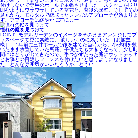
私が愛して止まないスタッコポスト。あまりにも可愛いので壁
付けしないで専用のポールで主張させました。スタッコを取り
囲むようにワサワサしている草花と、背後の塗壁、そしてその
足元から、モルタルで縁取ったレンガのアプローチが始まりま
す。アプローチは緩やかに左にカー
憧れの庭を見つけて
POINT : モデルガーデンのイメージをそのままアレンジしてプ
ラスベータで更に素敵に。 欲しいものに気づいた ［お施主
様］ 5年前に三井ホームで家を建てた当時から、小砂利を敷
いたまま放置していた裏庭。子供たちも大きくなって、少し時
間にゆとりが出てきたので、手つかずだった庭にウッドデッキ
とお隣との目隠しフェンスを付けたいと思うようになりまし
た。どんな雰囲気がいいだろうか、どうい