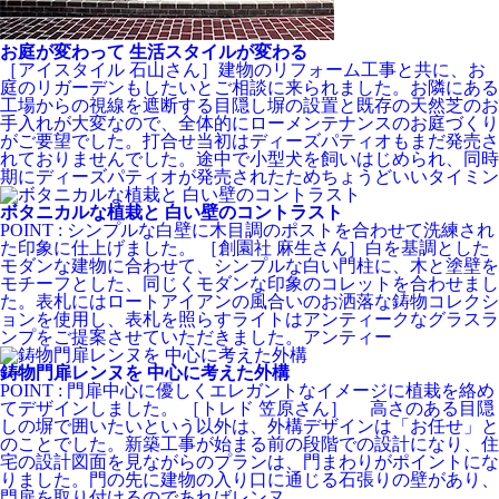
お庭が変わって 生活スタイルが変わる
［アイスタイル 石山さん］建物のリフォーム工事と共に、お
庭のリガーデンもしたいとご相談に来られました。お隣にある
工場からの視線を遮断する目隠し塀の設置と既存の天然芝のお
手入れが大変なので、全体的にローメンテナンスのお庭づくり
がご要望でした。打合せ当初はディーズパティオもまだ発売さ
れておりませんでした。途中で小型犬を飼いはじめられ、同時
期にディーズパティオが発売されたためちょうどいいタイミン
ボタニカルな植栽と 白い壁のコントラスト
POINT : シンプルな白壁に木目調のポストを合わせて洗練され
た印象に仕上げました。 ［創園社 麻生さん］白を基調とした
モダンな建物に合わせて、シンプルな白い門柱に、木と塗壁を
モチーフとした、同じくモダンな印象のコレットを合わせまし
た。表札にはロートアイアンの風合いのお洒落な鋳物コレクシ
ョンを使用し、表札を照らすライトはアンティークなグラスラ
ンプをご提案させていただきました。アンティー
鋳物門扉レンヌを 中心に考えた外構
POINT : 門扉中心に優しくエレガントなイメージに植栽を絡め
てデザインしました。 ［トレド 笠原さん］ 高さのある目隠
しの塀で囲いたいという以外は、外構デザインは「お任せ」と
のことでした。新築工事が始まる前の段階での設計になり、住
宅の設計図面を見ながらのプランは、門まわりがポイントにな
りました。門の先に建物の入り口に通じる石張りの壁があり、
門扉を取り付けるのであればレンヌ