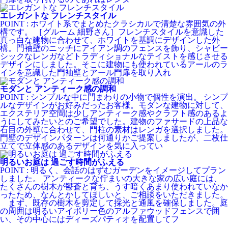
エレガントな フレンチスタイル
POINT : ホワイト系でまとめたクラシカルで清楚な雰囲気の外
構です。 ［グルーム 細野さん］フレンチスタイルを意識した
真っ白な建物に合わせて、ホワイトを基調にデザインした外
構。門袖壁のニッチにアイアン調のフェンスを飾り、シャビー
シックなレンガなどトラディショナルなテイストを感じさせる
デザインにしました。そこに建物にも使われているアールのラ
インを意識した門袖壁とアール門扉を取り入れ
モダンと アンティーク感の調和
POINT : シンプルな中に門まわりの小物で個性を演出。 シンプ
ルなデザインがお好みだったお客様。モダンな建物に対して、
エクステリア空間は少しアンティーク感やクラフト感のあるよ
うにしてみたいとのご希望でした。建物のファサードの上品な
石目の外壁に合わせて、門柱の素材はレンガを選択しました。
門壁のデザインパターンは何通りかご提案しましたが、二枚仕
立てで立体感のあるデザインを気に入ってい
明るいお庭は 過ごす時間がふえる
POINT : 明るく、会話のはずむガーデンをイメージしてプラン
しました。 アンティークな佇まいの大きな家の広い庭には、
たくさんの樹木が鬱蒼と育ち、うす暗くあまり使われていなか
ったため、なんとかしてほしいと、ご相談をいただきました。
まず、既存の樹木を剪定して採光と通風を確保しました。庭
の周囲は明るいアイボリー色のアルファウッドフェンスで囲
い、その中心にはディーズパティオを配置してフ