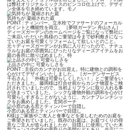
は弊社オリジナルミックスのピンコロ仕上げで、デザイ
ン全体を引き締めています。モノ
気持ちが 凝縮された庭
POINT : ティンバー、立水栓でファサードのフォーカル
ポイントと機能性を両立。 ［夢咲ガーデン 舟山さん］
ディーズガーデンのホームページをご覧になって弊社に
ご来店いただいた島様のご要望は今まで砂利敷きになっ
ていたお庭を可愛くリフォームして欲しいとのこと。
元々ディーズガーデンがお気に入りだったので、ナチュ
ラルなお庭の雰囲気にぴったりなディーズアイテムをお
庭の各所に散りばめました。特
上品さの中に 可愛らしさを
POINT : 主役のカンナがお出迎え。特に建物との調和を
心がけてデザインいたしました。 ［ガーデンサービス
千石さん］「外構は可愛らしくしたい！」とご要望をい
ただきました。藤岡様は打合せ前からカンナ物置をご検
討されていましたので、当初よりプランに取り入れる事
が決まっていました。シックな建物外観の調和を心がけ
可愛らしすぎることがないように、カンナフレンチシッ
クをお薦めしました。玄関ポーチ
小窓のある窓とティンバーで目隠し
K様はご家族やご友人と食事などを楽しむためのお庭を
ご希望されていました。既存のお庭は、お庭づくりの得
意なご主人が造られましたが、目隠しに使用していた木
製フェンスの劣化や草取りの手間などもあり、当店にご