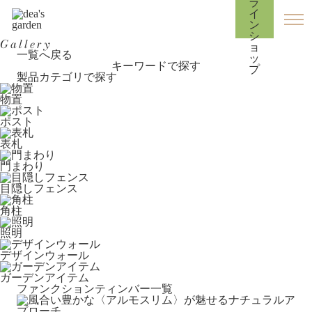
Gallery
一覧へ戻る
キーワードで探す
製品カテゴリで探す
物置
ポスト
表札
門まわり
目隠しフェンス
角柱
照明
デザインウォール
ガーデンアイテム
ファンクションティンバー一覧