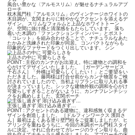
風合い豊かな〈アルモスリム〉が魅せるナチュラルアプ
ローチ
枕木風門柱「アルモスリム」のヴィンテージホワイトの
木目調が、玄関まわりに軽やかなアクセントを添えるデ
ザイン。 スリムなフォルムと上品なホワイトトーン
が、空間に抜け感と清潔感をもたらしています。 落ち
着いた木調の「ファンクションティンバー」とポスト
「コレット」を組み合わせることで、ナチュラルなあた
たかみと洗練された印象が同居。 コンパクトながらも
印象的なファサードをつくり出しています。 シン
上品さの中に 可愛らしさを
POINT : 主役のカンナがお出迎え。特に建物との調和を
心がけてデザインいたしました。 ［ガーデンサービス
千石さん］「外構は可愛らしくしたい！」とご要望をい
ただきました。藤岡様は打合せ前からカンナ物置をご検
討されていましたので、当初よりプランに取り入れる事
が決まっていました。シックな建物外観の調和を心がけ
可愛らしすぎることがないように、カンナフレンチシッ
クをお薦めしました。玄関ポーチ
主張し過ぎず 溶け込み過ぎず…
POINT : アクセントのある建物に、違和感無く収まるデ
ザインを創造しました。 ［ドルフィンワークス 濱田さ
ん］最初はよくある塗り壁門柱をご提案しましたが、ヒ
アリングを重ねるうちに、今回の木調ポール門柱スタイ
ルに決定。それに合わせてガレージのライン取りも、曲
線を交えてナチュラル感を出しました。アプローチの床