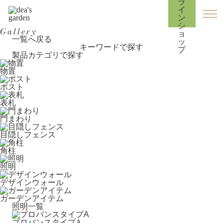
Gallery
一覧へ戻る
キーワードで探す
製品カテゴリで探す
物置
ポスト
表札
門まわり
目隠しフェンス
角柱
照明
デザインウォール
ガーデンアイテム
照明一覧
プロバンスタイプA