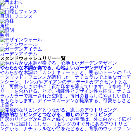
門まわり
目隠しフェンス
角柱
照明
デザインウォール
ガーデンアイテム
スタンドウォッシュリリー一覧
やわらかな木調が奏でる、心地よいガーデンデザイン
やわらかな木調の「カンナキュート」と、明るいトーンの「ベ
ータウッド」フェンスが調和した、ナチュラルで上品なガーデ
ンシーン。 レンガやアイアンのディテールがアクセントとな
り、可愛らしさの中に上質な印象を添えています。立水栓「リ
リー」を合わせることで、機能性とデザイン性を両立。ナチュ
ラルカラーで統一された空間は、毎日の暮らしにやさしい癒し
をもたらします。ディーズガーデンが提案する、可愛らしさと
上質さ
開放的なリビングとつながる、癒しのアウトリビング
円形のリビングから庭へと続くこの空間は、外に向かって広が
るように設計しました。 リビングのすぐ外にあるアウトリビ
ングから、ナチュラルな小径をたどると、背景のウッドフェン