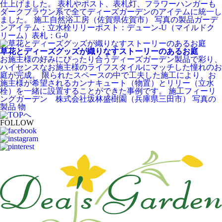
仕上げました。 表札やポスト、表札灯、フラワーハンガーも
ダークブラウン系で全てディーズガーデンのアイテムに統一し
ました。 施工自然浴工房（佐賀県佐賀市） 写真の製品ガーデ
ンアイテム：立水栓リリーポスト：デューン-U（マイルドク
リーム）表札：G-0
草花とディーズグッズが織りなすストーリーのあるお庭
お施主様の好みにぴったり合うディーズガーデン製品で彩り、
ハイセンスなお施主様のライフスタイルにマッチした憧れのお
庭が完成。 限られたスペースの中で工夫した施工により、お
施主様が希望されるカンナキュート（物置）とリリー（立水
栓）を一緒に設置することができた事例です。 施工フィーリ
ングガーデン 株式会社坂林盛樹園（兵庫県三田市） 写真の
製品 物
FOLLOW