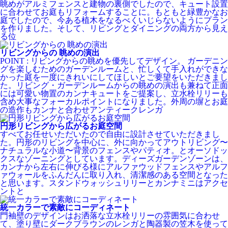
眺めがアルミフェンスと建物の裏側でしたので、キュート設置
に合わせてお庭もリフォームすることに。もともと緑豊かなお
庭でしたので、今ある植木をなるべくいじらないようにプラン
を作りました。そして、リビングとダイニングの両方から見え
る位
リビングからの 眺めの演出
POINT : リビングからの眺めを優先してデザイン。 ガーデニン
グを楽しむためのガーデンルームと、忙しくて手入れができな
かった庭を一度にきれいにしてほしいとご要望をいただきまし
た。リビング・ガーデンルームからの眺めの演出も兼ねて正面
には可愛い物置のカンナキュートをご提案し、立水栓リリーも
含め大事なフォーカルポイントになりました。外周の塀とお庭
の造作もカンナと合わせアンティークレンガ
円形リビングから広がるお庭空間
すべてお任せいただいたので自由に設計させていただきまし
た。円形のリビングを中心に、外に向かってアウトリビング〜
ナチュラルな小道〜背景のフェンスやパティオ。とオーソドッ
クスなゾーニングとしています。ディーズガーデンゾーンは、
カンナから左右に伸びる様にアルファウッドフェンスやアルフ
ァウォールをふんだんに取り入れ、清潔感のある空間となった
と思います。スタンドウォッシュリリーとカンナミニはアクセ
ントと
統一カラーで素敵にコーディネート
門袖壁のデザインはお洒落な立水栓リリーの雰囲気に合わせ
て、塗り壁にダークブラウンのレンガと陶器製の笠木を使って