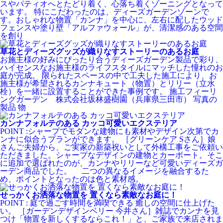
スやパティオへとたどり着く、心落ち着くゾーニングとなって
います。 特にこだわったのは、ディーズガーデンゾーンで
す。おしゃれな物置「カンナ」を中心に、左右に配したウッド
フェンスや塗り壁「アルファウォール」が、清潔感のある空間
を創り
草花とディーズグッズが織りなすストーリーのあるお庭
お施主様の好みにぴったり合うディーズガーデン製品で彩り、
ハイセンスなお施主様のライフスタイルにマッチした憧れのお
庭が完成。 限られたスペースの中で工夫した施工により、お
施主様が希望されるカンナキュート（物置）とリリー（立水
栓）を一緒に設置することができた事例です。 施工フィーリ
ングガーデン 株式会社坂林盛樹園（兵庫県三田市） 写真の
製品 物
カンナフォルテのある カッコ可愛いエクステリア
POINT :シャープでモダンな建物にも素材やデザイン次第でカ
ンナに似合うプランができます。 ［グリーンケア Sさん］娘
さんご夫婦から、ご実家の新築祝いとして外構工事をご依頼い
ただきました。シャープなデザインの建物とカーポート。そこ
に追加で選ばれたのが、カンナやリリーなど可愛いディーズガ
ーデン商品でした。 二つの異なるイメージを融合するた
め、ポイントとなったのは色と素材感。
せっかくお洒落な物置を 置くなら素敵なお庭に！
POINT : 庭で過ごす時間を満喫できる 癒しの空間に仕上げた
い。 ［ガーデンデザインベリー 今井さん］雑誌でカンナを見
つけ「物置を新しくするならこれ！」と、ご家族で来店されま