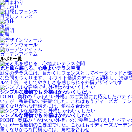
門まわり
目隠しフェンス
角柱
照明
デザインウォール
ガーデンアイテム
ルポE一覧
光と風を感じる、心地よいテラス空間
庭先のテラスには、目かくしフェンスとしてベータウッドと部
な空間をつくります。 ホワイト基調のデッキと調和し、清潔
ルで上質、そしてやさしさを感じられる外構デザインです
シンプルな建物でも 外構はかわいくしたい
POINT : 奥様の「かわいい外構」のご要望にお応えした
い」が一番最初のご要望でした。これはもうディーズガーデ
重くなりがちな門構えには、角柱を合わせ
シンプルな建物でも 外構はかわいくしたい
POINT : 奥様の「かわいい外構」のご要望にお応えした
い」が一番最初のご要望でした。これはもうディーズガーデ
重くなりがちな門構えには、角柱を合わせ