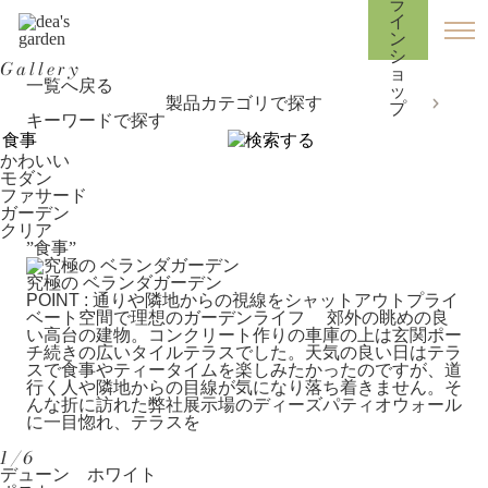
Gallery
一覧へ戻る
製品カテゴリで探す
キーワードで探す
かわいい
モダン
ファサード
ガーデン
クリア
”食事”
究極の ベランダガーデン
POINT : 通りや隣地からの視線をシャットアウトプライ
ベート空間で理想のガーデンライフ 郊外の眺めの良
い高台の建物。コンクリート作りの車庫の上は玄関ポー
チ続きの広いタイルテラスでした。天気の良い日はテラ
スで食事やティータイムを楽しみたかったのですが、道
行く人や隣地からの目線が気になり落ち着きません。そ
んな折に訪れた弊社展示場のディーズパティオウォール
に一目惚れ、テラスを
1/6
デューン ホワイト