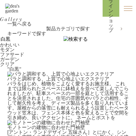
Gallery
一覧へ戻る
製品カテゴリで探す
キーワードで探す
かわいい
モダン
ファサード
ガーデン
クリア
”白黒”
バラと調和する、上質で心地よいエクステリア
バラをはじめ、植物をこよなく愛するお施主様。 これ
までは限られたスペースに鉢植えを並べて楽しんでこら
れましたが、駐車スペースの一部を庭として活用するこ
とを決意されました。住宅の雰囲気やバラとの相性、そ
して耐久性を考え、ディーズ製品を多く取り入れていま
す。屋根からの落雪にも耐えられるよう設置したベータ
ウッド笠木は、フェンス本体と色を変えることで空間を
引き締め、良いアクセントに。 ネームとポストを
モノトーンの建物に合わせた門袖壁
[アントン・ランドデザイン 五味さん］とにかく、シン