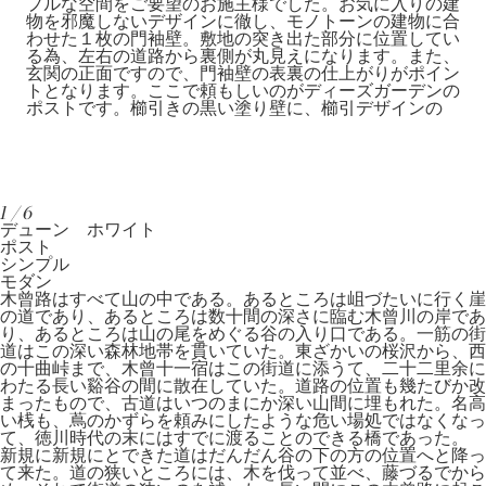
プルな空間をご要望のお施主様でした。お気に入りの建
物を邪魔しないデザインに徹し、モノトーンの建物に合
わせた１枚の門袖壁。敷地の突き出た部分に位置してい
る為、左右の道路から裏側が丸見えになります。また、
玄関の正面ですので、門袖壁の表裏の仕上がりがポイン
トとなります。ここで頼もしいのがディーズガーデンの
ポストです。櫛引きの黒い塗り壁に、櫛引デザインの
1/6
デューン ホワイト
ポスト
シンプル
モダン
木曾路はすべて山の中である。あるところは岨づたいに行く崖
の道であり、あるところは数十間の深さに臨む木曾川の岸であ
り、あるところは山の尾をめぐる谷の入り口である。一筋の街
道はこの深い森林地帯を貫いていた。東ざかいの桜沢から、西
の十曲峠まで、木曾十一宿はこの街道に添うて、二十二里余に
わたる長い谿谷の間に散在していた。道路の位置も幾たびか改
まったもので、古道はいつのまにか深い山間に埋もれた。名高
い桟も、蔦のかずらを頼みにしたような危い場処ではなくなっ
て、徳川時代の末にはすでに渡ることのできる橋であった。
新規に新規にとできた道はだんだん谷の下の方の位置へと降っ
て来た。道の狭いところには、木を伐って並べ、藤づるでから