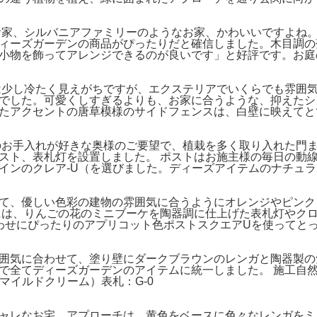
お家、シルバニアファミリーのようなお家、かわいいですよね
ィーズガーデンの商品がぴったりだと確信しました。木目調の
小物を飾ってアレンジできるのが良いです」と好評です。お庭
は少し冷たく見えがちですが、エクステリアでいくらでも雰囲
でした。可愛くしすぎるよりも、お家に合うような、抑えたシ
たアクセントの唐草模様のサイドフェンスは、白壁に映えてと
のお手入れが好きな奥様のご要望で、植栽を多く取り入れた門
スト、表札灯を設置しました。 ポストはお施主様の毎日の動
インのクレア-U（を選びました。ディーズアイテムのナチュ
て、優しい色彩の建物の雰囲気に合うようにオレンジやピンク
には、りんごの花のミニブーケを陶器調に仕上げた表札灯やク
わせにぴったりのアプリコット色ポストスクエアUを使ってと
囲気に合わせて、塗り壁にダークブラウンのレンガと陶器製の
で全てディーズガーデンのアイテムに統一しました。 施工自然
マイルドクリーム）表札：G-0
ャレなお宅。アプローチは、黄色をベースに色々なレンガをミ