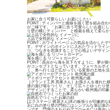
お家に合う可愛らしい お庭にしたい
POINT : ティンバーと曲線を描く壁を組
がご縁です。「お家に合う可愛らしいお庭にし
り壁の横にティンバー と植栽を植えて柔らか
上品で女性的な イメージに
POINT : ホワイトベージュの気品を活か
す。デザインのポイントに入れたウッドライン
つ、つなぎを意識することで心地よいデザイン
海を感じる リゾートガーデン
POINT : 高台から海を見下ろすように、
がコンセプトとなっています。フォーカルポイ
く、奥へ行くほど広がっている変形の土地を活
アイボリーがアクセント 欧州風の庭
［グランド工房 髙巣さん］お孫さんを連れた
達の遊び場をつくり、そして広々とゆったり使
デザインにすることで、柔らかい欧州風の印象
自然石でつくったお家の顔
[エクステージ 梶原さん]木の板張りが印象
石に白の塗り壁の門柱にはシンプルな筆記体の
ンです。門塀のまわりやアプローチには色合い