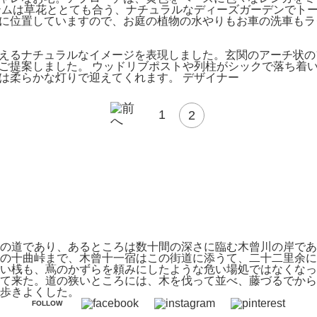
テムは草花ととても合う、ナチュラルなディーズガーデンでトー
に位置していますので、お庭の植物の水やりもお車の洗車もラ
えるナチュラルなイメージを表現しました。玄関のアーチ状の
ご提案しました。 ウッドリブポストや列柱がシックで落ち着
は柔らかな灯りで迎えてくれます。 デザイナー
1
2
の道であり、あるところは数十間の深さに臨む木曾川の岸であ
の十曲峠まで、木曾十一宿はこの街道に添うて、二十二里余に
高い桟も、蔦のかずらを頼みにしたような危い場処ではなくな
て来た。道の狭いところには、木を伐って並べ、藤づるでから
歩きよくした。
FOLLOW