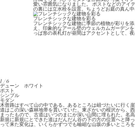
愛い雰囲気になりました。 ポストなどのアイ
の裏には立水栓を設置。ちょうどお庭の真ん中
フレンチシックな建物を彩る
フレンチシックな建物に季節の植物が彩りを添
え、印象的なアール壁のウェルカムガーデンを
っぱ形の表札灯が昼間はアクセントとして、夜
1/6
デューン ホワイト
ポスト
シンプル
モダン
木曾路はすべて山の中である。あるところは岨づたいに行く崖
道はこの深い森林地帯を貫いていた。東ざかいの桜沢から、西
まったもので、古道はいつのまにか深い山間に埋もれた。名
新規に新規にとできた道はだんだん谷の下の方の位置へと降っ
って来た変化は、いくらかずつでも嶮岨な山坂の多いところを