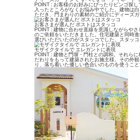
POINT : お客様のお好みにぴったりビン
入ったところがなくお悩み中でした。建物は白
ただき、門まわりの素材のご紹介にディーズガ
お客さまが選んだ ポストはスタッコ
POINT : 建物に合わせ直線を意識しなが
のご依頼をいただきました。住宅建築と同時進
選びいただいたのがスタッコでした。スタッコ
モザイクタイルで エレガントに表現
POINT : 建物と門塀・門柱との調和。そ
だわりをもって建築されたお施主様。その外観
り、落ち着いた優しい色合いのものを使うこと