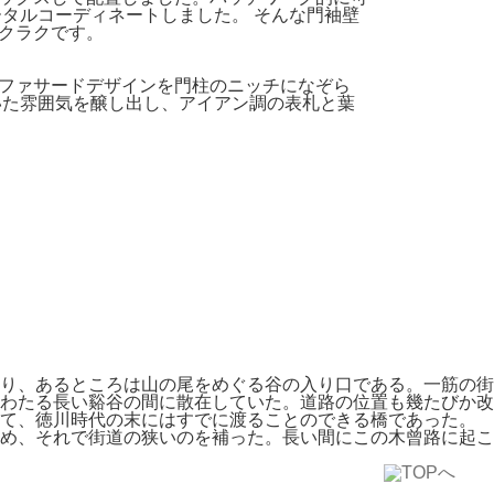
タルコーディネートしました。 そんな門袖壁
クラクです。
ファサードデザインを門柱のニッチになぞら
いた雰囲気を醸し出し、アイアン調の表札と葉
り、あるところは山の尾をめぐる谷の入り口である。一筋の街
わたる長い谿谷の間に散在していた。道路の位置も幾たびか改
って、徳川時代の末にはすでに渡ることのできる橋であった。
め、それで街道の狭いのを補った。長い間にこの木曾路に起こ