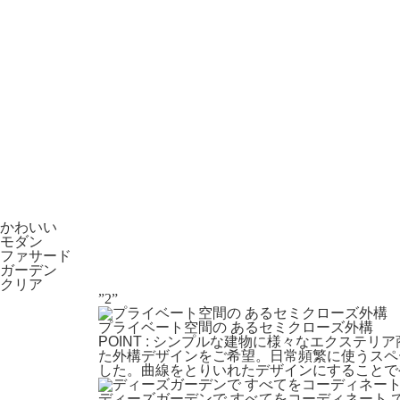
かわいい
モダン
ファサード
ガーデン
クリア
”2”
プライベート空間の あるセミクローズ外構
POINT : シンプルな建物に様々なエクス
た外構デザインをご希望。日常頻繁に使うスペ
した。曲線をとりいれたデザインにすることで
ディーズガーデンで すべてをコーディネート 