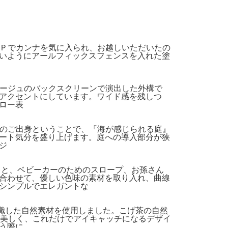
のＨＰでカンナを気に入られ、お越しいただいたの
いようにアールフィックスフェンスを入れた塗
トベージュのバックスクリーンで演出した外構で
アクセントにしています。ワイド感を残しつ
ロー表
横浜のご出身ということで、『海が感じられる庭』
ート気分を盛り上げます。庭への導入部分が狭
ジ
スと、ベビーカーのためのスロープ、お孫さん
合わせて、優しい色味の素材を取り入れ、曲線
シンプルでエレガントな
意識した自然素材を使用しました。こげ茶の自然
が美しく、これだけでアイキャッチになるデザイ
う際に