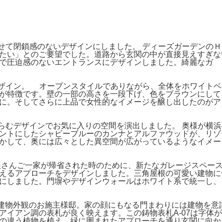
み合わせて閉鎖感のないデザインにしました。 ディーズガーデン
たい」とのご要望でした。道路から玄関の中が直接見えすぎな
で圧迫感のないエントランスにデザインしました。綺麗なガ
したデザイン。 オープンスタイルでありながら、全体をホワイ
が特徴です。壁の一部の高さを一段下げ、色をブラウンにして
に。そしてさらに上品で女性的なイメージを醸し出したのがア
夢が膨らむデザインでお気に入りの空間を演出しました。 奥様が
ントにしたシャビーブルーのカンナとアルファウッドが、リゾ
かして、奥には広々とした異空間が広がっているようなイメー
娘さんご一家が帰省された時のために、新たなガレージスペー
えるアプローチをデザインしました。三角屋根の可愛い建物に
にしました。門塀やデザインウォールはホワイト系で統一し、
的な建物外観のお施主様邸。家の顔にもなる門まわりには建物を
アイアン調の表札が良く映えます。この鋳物表札A-07は字体
の違う植物を植え、緑に囲まれたアプローチを通り玄関に向か