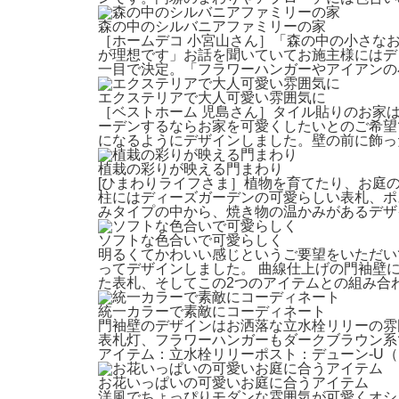
森の中のシルバニアファミリーの家
［ホームデコ 小宮山さん］「森の中の小さな
が理想です」お話を聞いていてお施主様にはデ
一目で決定。「フラワーハンガーやアイアンの
エクステリアで大人可愛い雰囲気に
［ベストホーム 児島さん］タイル貼りのお家
ーデンするならお家を可愛くしたいとのご希望
になるようにデザインしました。壁の前に飾っ
植栽の彩りが映える門まわり
[ひまわりライフさま］植物を育てたり、お庭
柱にはディーズガーデンの可愛らしい表札、ポ
みタイプの中から、焼き物の温かみがあるデザ
ソフトな色合いで可愛らしく
明るくてかわいい感じというご要望をいただい
ってデザインしました。 曲線仕上げの門袖壁
た表札、そしてこの2つのアイテムとの組み合
統一カラーで素敵にコーディネート
門袖壁のデザインはお洒落な立水栓リリーの雰
表札灯、フラワーハンガーもダークブラウン系
アイテム：立水栓リリーポスト：デューン-U（
お花いっぱいの可愛いお庭に合うアイテム
洋風でちょっぴりモダンな雰囲気が可愛くオシ