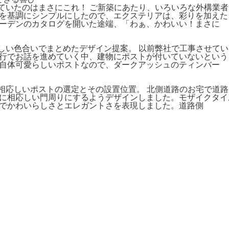
ゴ探していたのはまさにこれ！ ご新築にあたり、いろいろな外構
を基調にシンプルにしたので、エクステリアは、彩りを加えた
ーデンのカタログを開いた途端、「わぁ、かわいい！まさに
らやさしい色合いでまとめたデザイン提案。 以前弊社で工事させ
行でお話を進めていく中、建物にポストが付いていないという
自体可愛らしいポストなので、ダークアッシュのティンバー
れらに相応しいポストの選定とその設置位置。 北側道路のお宅で
に相応しい門周りにするようデザインしました。モザイクタイ
でかわいらしさとエレガントさを表現しました。道路側