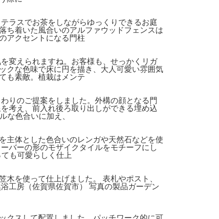
。テラスでお茶をしながらゆっくりできるお庭
落ち着いた風合いのアルファウッドフェンスは
のアクセントになる門柱
気を変えられますね。お客様も、せっかくリガ
ックな色味で床に円を描き、大人可愛い雰囲気
ても素敵。植栽はメンテ
まわりのご提案をしました。外構の顔となる門
線を考え、前入れ後ろ取り出しができる埋め込
ラルな色合いに加え、
を主体とした色合いのレンガや天然石などを使
ローバーの形のモザイクタイルをモチーフにし
っても可愛らしく仕上
笠木を使って仕上げました。 表札やポスト、
浴工房（佐賀県佐賀市） 写真の製品ガーデン
ックスして配置しました。パッチワーク的に可