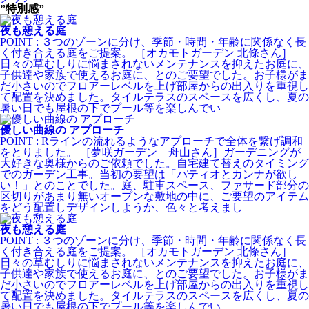
”特別感”
夜も憩える庭
POINT : ３つのゾーンに分け、季節・時間・年齢に関係なく長
く付き合える庭をご提案。 ［オカモトガーデン 北條さん］
日々の草むしりに悩まされないメンテナンスを抑えたお庭に、
子供達や家族で使えるお庭に、とのご要望でした。お子様がま
だ小さいのでフロアーレベルを上げ部屋からの出入りを重視し
て配置を決めました。タイルテラスのスペースを広くし、夏の
暑い日でも屋根の下でプール等を楽しんでい
優しい曲線の アプローチ
POINT : Rラインの流れるようなアプローチで全体を繋げ調和
をとりました。 ［夢咲ガーデン 舟山さん］ガーデニングが
大好きな奥様からのご依頼でした。自宅建て替えのタイミング
でのガーデン工事。当初の要望は「パティオとカンナが欲し
い！」とのことでした。庭、駐車スペース、ファサード部分の
区切りがあまり無いオープンな敷地の中に、ご要望のアイテム
をどう配置しデザインしようか、色々と考えまし
夜も憩える庭
POINT : ３つのゾーンに分け、季節・時間・年齢に関係なく長
く付き合える庭をご提案。 ［オカモトガーデン 北條さん］
日々の草むしりに悩まされないメンテナンスを抑えたお庭に、
子供達や家族で使えるお庭に、とのご要望でした。お子様がま
だ小さいのでフロアーレベルを上げ部屋からの出入りを重視し
て配置を決めました。タイルテラスのスペースを広くし、夏の
暑い日でも屋根の下でプール等を楽しんでい