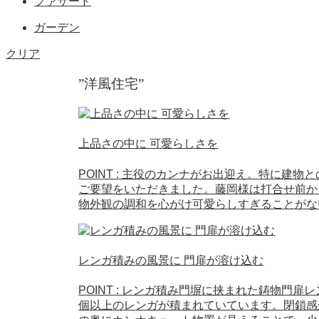
ファサード
ガーデン
クリア
”洋風住宅”
上品さの中に 可愛らしさを
POINT : 主役のカンナがお出迎え。特に
ご要望をいただきました。藤岡様は打合せ前か
物外観の調和を心がけ可愛らしすぎることがな
レンガ積みの風景に 門扉が溶け込む
POINT : レンガ積み門塀に挟まれた鋳物門
個以上のレンガが積まれていています。閉鎖感