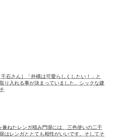
ス 千石さん］「外構は可愛らしくしたい！」と
取り入れる事が決まっていました。シックな建
チ
隠しを兼ねたレンガ積み門塀には、三色使いの二千
扉はレンガととても相性がいいです。そしてそ