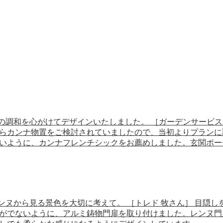
建物との調和を心がけてデザインいたしました。 ［ガーデンサービ
らカンナ物置をご検討されていましたので、当初よりプランに
いように、カンナフレンチシックをお薦めしました。玄関ポー
扉レンヌから見る景色を大切に考えて。 ［トレド 牧さん］ 目
がでないように、アルミ鋳物門扉を取り付けました。レンヌ門