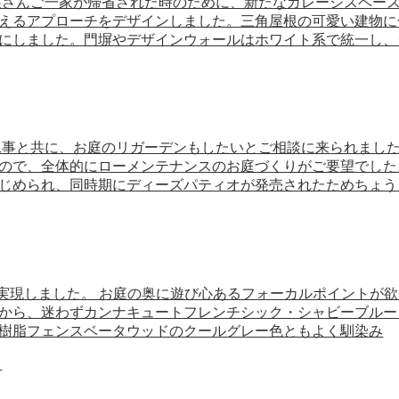
娘さんご一家が帰省された時のために、新たなガレージスペー
えるアプローチをデザインしました。三角屋根の可愛い建物に
にしました。門塀やデザインウォールはホワイト系で統一し、
工事と共に、お庭のリガーデンもしたいとご相談に来られまし
ので、全体的にローメンテナンスのお庭づくりがご要望でした
じめられ、同時期にディーズパティオが発売されたためちょう
空間を実現しました。 お庭の奥に遊び心あるフォーカルポイント
から、迷わずカンナキュートフレンチシック・シャビーブルー
樹脂フェンスベータウッドのクールグレー色ともよく馴染み