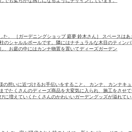
しでも柔らかな感じになるようにデザインしています。
けました。 ［ガーデニングショップ 庭夢 鈴木さん］ スペース
柱のシャルルポールです。隣にはナチュラルな木目のティンバ
し、お庭の中にはカンナ物置を置いてディーズガーデン
、お客様の想いに近づけるお手伝いをすること。 カンナ、カンナ
までたくさんのディーズ商品を大変気に入られ、施工をさせて
びに増えていくたくさんのかわいいガーデングッズが溢れてい