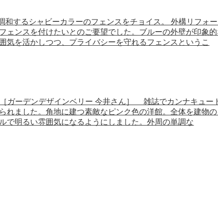
自然と調和するシャビーカラーのフェンスをチョイス。 外構リフ
フェンスを付けたいとのご要望でした。ブルーの外壁が印象的
囲気を活かしつつ、プライバシーを守れるフェンスというこ
ラン。 ［ガーデンデザインベリー 今井さん］ 雑誌でカンナキ
られました。角地に建つ素敵なピンク色の洋館。全体を建物の
ルで明るい雰囲気になるようにしました。外周の単調な