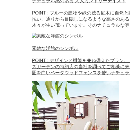
ナチュラル感のある 大人カントリーテイスト
POINT : ブルーの建物や緑の茂る庭木に
払い、通りから目隠しになるような高さのある
木々が生い茂っています。そのナチュラルな雰
素敵な洋館のシンボル
POINT : デザインと機能を兼ね備えたプ
ズガーデンの特約店の当社を調べてご相談に来
囲を白いベータウッドフェンスを使いナチュラ