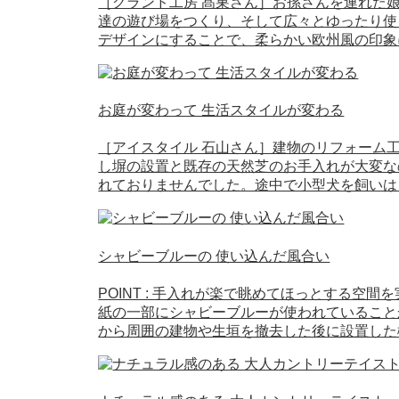
［グランド工房 髙巣さん］お孫さんを連れた
達の遊び場をつくり、そして広々とゆったり使
デザインにすることで、柔らかい欧州風の印象
お庭が変わって 生活スタイルが変わる
［アイスタイル 石山さん］建物のリフォーム
し塀の設置と既存の天然芝のお手入れが大変な
れておりませんでした。途中で小型犬を飼いは
シャビーブルーの 使い込んだ風合い
POINT : 手入れが楽で眺めてほっとする
紙の一部にシャビーブルーが使われていること
から周囲の建物や生垣を撤去した後に設置した