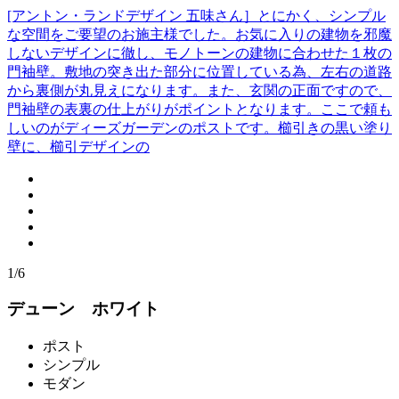
[アントン・ランドデザイン 五味さん］とにかく、シンプル
な空間をご要望のお施主様でした。お気に入りの建物を邪魔
しないデザインに徹し、モノトーンの建物に合わせた１枚の
門袖壁。敷地の突き出た部分に位置している為、左右の道路
から裏側が丸見えになります。また、玄関の正面ですので、
門袖壁の表裏の仕上がりがポイントとなります。ここで頼も
しいのがディーズガーデンのポストです。櫛引きの黒い塗り
壁に、櫛引デザインの
1/6
デューン ホワイト
ポスト
シンプル
モダン