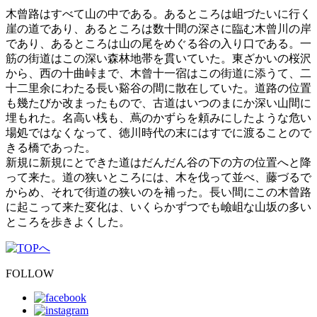
木曾路はすべて山の中である。あるところは岨づたいに行く
崖の道であり、あるところは数十間の深さに臨む木曾川の岸
であり、あるところは山の尾をめぐる谷の入り口である。一
筋の街道はこの深い森林地帯を貫いていた。東ざかいの桜沢
から、西の十曲峠まで、木曾十一宿はこの街道に添うて、二
十二里余にわたる長い谿谷の間に散在していた。道路の位置
も幾たびか改まったもので、古道はいつのまにか深い山間に
埋もれた。名高い桟も、蔦のかずらを頼みにしたような危い
場処ではなくなって、徳川時代の末にはすでに渡ることので
きる橋であった。
新規に新規にとできた道はだんだん谷の下の方の位置へと降
って来た。道の狭いところには、木を伐って並べ、藤づるで
からめ、それで街道の狭いのを補った。長い間にこの木曾路
に起こって来た変化は、いくらかずつでも嶮岨な山坂の多い
ところを歩きよくした。
FOLLOW