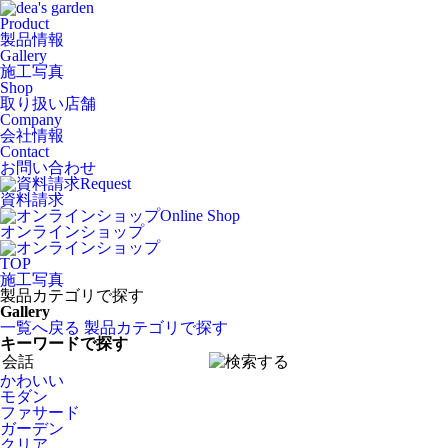
Product
製品情報
Gallery
施工写真
Shop
取り扱い店舗
Company
会社情報
Contact
お問い合わせ
Request
資料請求
Online Shop
オンラインショップ
TOP
施工写真
製品カテゴリで探す
Gallery
一覧へ戻る
製品カテゴリで探す
キーワードで探す
かわいい
モダン
ファサード
ガーデン
クリア