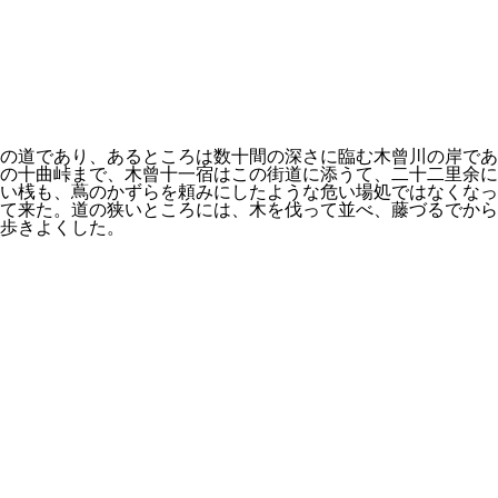
の道であり、あるところは数十間の深さに臨む木曾川の岸であ
の十曲峠まで、木曾十一宿はこの街道に添うて、二十二里余に
高い桟も、蔦のかずらを頼みにしたような危い場処ではなくな
て来た。道の狭いところには、木を伐って並べ、藤づるでから
歩きよくした。