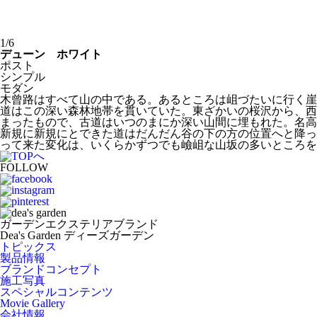
1/6
デューン ホワイト
ポスト
シンプル
モダン
木曾路はすべて山の中である。あるところは岨づたいに行く崖
道はこの深い森林地帯を貫いていた。東ざかいの桜沢から、西
まったもので、古道はいつのまにか深い山間に埋もれた。名
新規に新規にとできた道はだんだん谷の下の方の位置へと降っ
って来た変化は、いくらかずつでも嶮岨な山坂の多いところを
FOLLOW
ガーデンエクステリアブランド
Dea's Garden ディーズガーデン
トピックス
製品情報
ブランドコンセプト
施工写真
スペシャルコンテンツ
Movie Gallery
会社情報