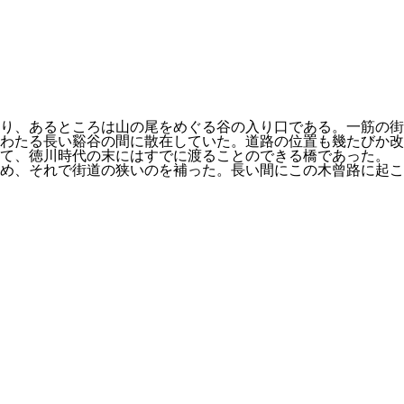
り、あるところは山の尾をめぐる谷の入り口である。一筋の街
わたる長い谿谷の間に散在していた。道路の位置も幾たびか改
って、徳川時代の末にはすでに渡ることのできる橋であった。
め、それで街道の狭いのを補った。長い間にこの木曾路に起こ