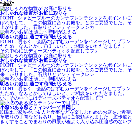
”会話”
おしゃれな物置が お庭に彩りを
POINT : シャビーブルーのカンナフレンチシックをポイ
ぼれをして、「この物置に合うお庭を」とのご要望でした。そ
上がりました。石貼りとアンティークレンガ
明るいお庭は 過ごす時間がふえる
POINT : 明るく、会話のはずむガーデンをイメージして
たため、なんとかしてほしいと、ご相談をいただきました。
その中心にはディーズパティオを配置してフォ
おしゃれな物置が お庭に彩りを
POINT : シャビーブルーのカンナフレンチシックをポイ
ぼれをして、「この物置に合うお庭を」とのご要望でした。そ
来上がりました。石貼りとアンティークレン
明るいお庭は 過ごす時間がふえる
POINT : 明るく、会話のはずむガーデンをイメージして
たため、なんとかしてほしいと、ご相談をいただきました。
い、その中心にはディーズパティオを配置してフ
小窓のある窓とティンバーで目隠し
K様はご家族やご友人と食事などを楽しむためのお庭をご希望
草取りの手間などもあり、当店にご依頼されました。遊歩道と
きくすることでまわりの風景が程よく入り込み圧迫感のないプ