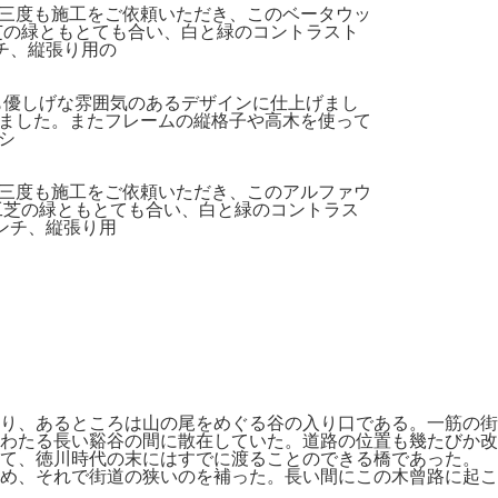
三度も施工をご依頼いただき、このベータウッ
工芝の緑ともとても合い、白と緑のコントラスト
チ、縦張り用の
にも優しげな雰囲気のあるデザインに仕上げまし
ました。またフレームの縦格子や高木を使って
シ
三度も施工をご依頼いただき、このアルファウ
人工芝の緑ともとても合い、白と緑のコントラス
ンチ、縦張り用
り、あるところは山の尾をめぐる谷の入り口である。一筋の街
わたる長い谿谷の間に散在していた。道路の位置も幾たびか改
って、徳川時代の末にはすでに渡ることのできる橋であった。
め、それで街道の狭いのを補った。長い間にこの木曾路に起こ