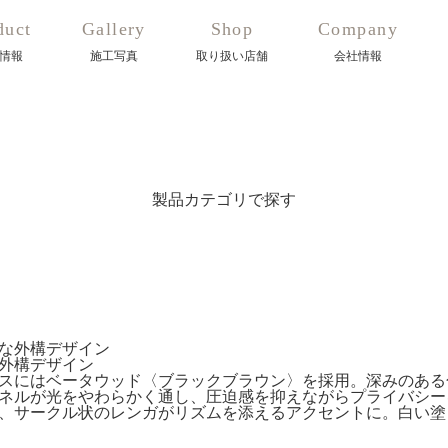
duct
Gallery
Shop
Company
情報
施工写真
取り扱い店舗
会社情報
製品カテゴリで探す
外構デザイン
スにはベータウッド〈ブラックブラウン〉を採用。深みのある
ネルが光をやわらかく通し、圧迫感を抑えながらプライバシー
、サークル状のレンガがリズムを添えるアクセントに。白い塗