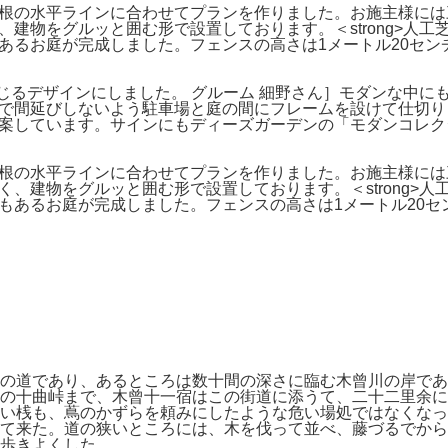
根の水平ラインに合わせてプランを作りました。お施主様には
建物をグルッと囲む形で設置しております。＜strong>人
あるお庭が完成しました。フェンスの高さは1メートル20セン
リを感じるデザインにしました。 グルーム 細野さん］モダンな中
で間延びしないよう駐車場と庭の間にフレームを設けて仕切り
案しています。サインにもディーズガーデンの「モダンコレク
根の水平ラインに合わせてプランを作りました。お施主様には
、建物をグルッと囲む形で設置しております。＜strong>
もあるお庭が完成しました。フェンスの高さは1メートル20セ
の道であり、あるところは数十間の深さに臨む木曾川の岸であ
の十曲峠まで、木曾十一宿はこの街道に添うて、二十二里余に
高い桟も、蔦のかずらを頼みにしたような危い場処ではなくな
て来た。道の狭いところには、木を伐って並べ、藤づるでから
歩きよくした。