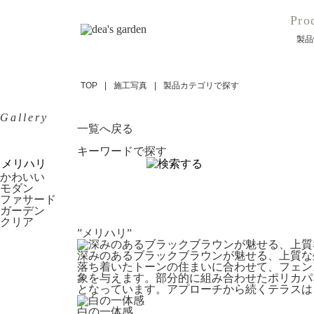
Pro
製品
TOP
施工写真
製品カテゴリで探す
Gallery
一覧へ戻る
キーワードで探す
かわいい
モダン
ファサード
ガーデン
クリア
”メリハリ”
深みのあるブラックブラウンが魅せる、上質な
落ち着いたトーンの住まいに合わせて、フェン
象を与えます。部分的に組み合わせたポリカパ
となっています。アプローチから続くテラスは
白の一体感