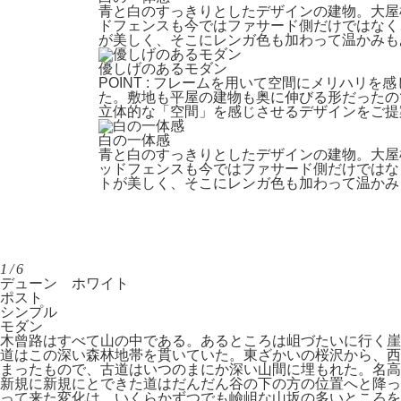
青と白のすっきりとしたデザインの建物。大屋
ドフェンスも今ではファサード側だけではなく、
が美しく、そこにレンガ色も加わって温かみも
優しげのあるモダン
POINT : フレームを用いて空間にメリハ
た。敷地も平屋の建物も奥に伸びる形だったの
立体的な「空間」を感じさせるデザインをご提
白の一体感
青と白のすっきりとしたデザインの建物。大屋
ッドフェンスも今ではファサード側だけではなく
トが美しく、そこにレンガ色も加わって温かみ
1/6
デューン ホワイト
ポスト
シンプル
モダン
木曾路はすべて山の中である。あるところは岨づたいに行く崖
道はこの深い森林地帯を貫いていた。東ざかいの桜沢から、西
まったもので、古道はいつのまにか深い山間に埋もれた。名
新規に新規にとできた道はだんだん谷の下の方の位置へと降っ
って来た変化は、いくらかずつでも嶮岨な山坂の多いところを