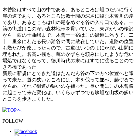
木曾路はすべて山の中である。あるところは岨づたいに行く
崖の道であり、あるところは数十間の深さに臨む木曾川の岸
であり、あるところは山の尾をめぐる谷の入り口である。一
筋の街道はこの深い森林地帯を貫いていた。東ざかいの桜沢
から、西の十曲峠まで、木曾十一宿はこの街道に添うて、二
十二里余にわたる長い谿谷の間に散在していた。道路の位置
も幾たびか改まったもので、古道はいつのまにか深い山間に
埋もれた。名高い桟も、蔦のかずらを頼みにしたような危い
場処ではなくなって、徳川時代の末にはすでに渡ることので
きる橋であった。
新規に新規にとできた道はだんだん谷の下の方の位置へと降
って来た。道の狭いところには、木を伐って並べ、藤づるで
からめ、それで街道の狭いのを補った。長い間にこの木曾路
に起こって来た変化は、いくらかずつでも嶮岨な山坂の多い
ところを歩きよくした。
FOLLOW