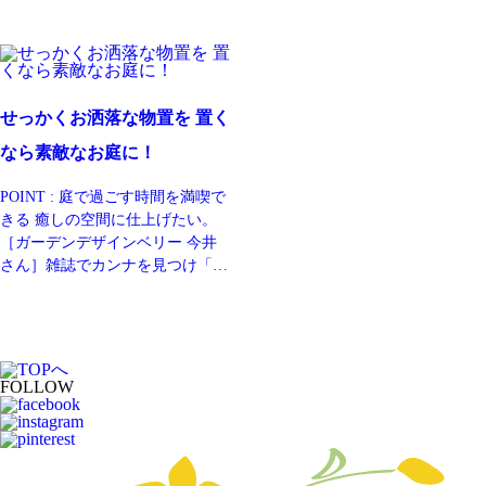
せっかくお洒落な物置を 置く
なら素敵なお庭に！
POINT : 庭で過ごす時間を満喫で
きる 癒しの空間に仕上げたい。
［ガーデンデザインベリー 今井
さん］雑誌でカンナを見つけ「物
置を新しくするならこれ！」と、
ご家族で来店されました。初めて
お客様邸に訪問したとき、今はな
いデッキの上にたくさんの鉢植え
があり、中でも大きな鉢の寄せ植
FOLLOW
えがとても上手に作られていたの
が印象的でした。その鉢植えが映
えるような素敵な庭を作らせても
らいたいという