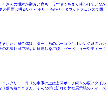
は、たくさんの樹木が鬱蒼と育ち、うす暗くあまり使われていなか
庭の周囲は明るいアイボリー色のベータウッドフェンスで囲
きました。庭全体は、ダーク系のパーゴラとオレンジ系のカン
薇の木漏れ日で程よい日差しを浴び、バーベキューやティータ
物。コンクリート作りの車庫の上は玄関ポーチ続きの広いタイル
なり落ち着きません。そんな折に訪れた弊社展示場のディーズ