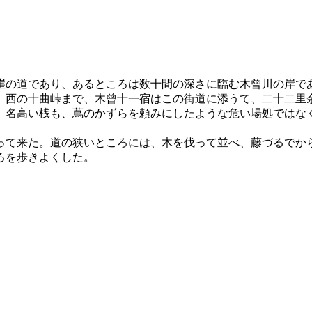
崖の道であり、あるところは数十間の深さに臨む木曾川の岸で
、西の十曲峠まで、木曾十一宿はこの街道に添うて、二十二里
。名高い桟も、蔦のかずらを頼みにしたような危い場処ではな
って来た。道の狭いところには、木を伐って並べ、藤づるでか
ろを歩きよくした。