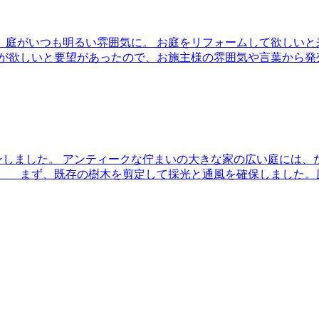
置して、庭がいつも明るい雰囲気に。 お庭をリフォームして欲し
」が欲しいと要望があったので、お施主様の雰囲気や言葉から発
プランしました。 アンティークな佇まいの大きな家の広い庭に
。 まず、既存の樹木を剪定して採光と通風を確保しました。