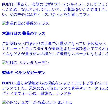
POINT : 明るく、会話のはずむガーデンをイメージして
ったため、なんとかしてほしいと、ご相談をいただきました
い、その中心にはディーズパティオを配置してフォ
木漏れ日の 薔薇のテラス
ご新築時から門まわりの工事でお世話になっているＫ様から
ナキュートとテラスタイルが薔薇をより一層ひきたててくれ
イムなど人が集う憩いの場として最適なスペースになりまし
究極の ベランダガーデン
POINT : 通りや隣地からの視線をシャットアウトプラ
テラスでした。天気の良い日はテラスで食事やティータイム
パティオウォールに一目惚れ、テラスを