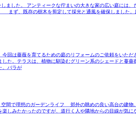
プランしました。 アンティークな佇まいの大きな家の広い庭に
。 まず、既存の樹木を剪定して採光と通風を確保しました。
、今回は薔薇を育てるための庭のリフォームのご依頼をいただ
ました。テラスは、植物に馴染むグリーン系のシェードと蔓薔
た。バラが
イベート空間で理想のガーデンライフ 郊外の眺めの良い高台の建
を楽しみたかったのですが、道行く人や隣地からの目線が気に