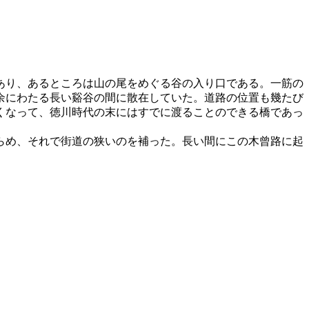
あり、あるところは山の尾をめぐる谷の入り口である。一筋の
余にわたる長い谿谷の間に散在していた。道路の位置も幾たび
くなって、徳川時代の末にはすでに渡ることのできる橋であっ
らめ、それで街道の狭いのを補った。長い間にこの木曾路に起