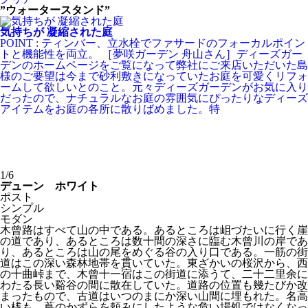
”ウォータースタンド”
気持ちが 凝縮された庭
POINT : ティンバー、立水栓でファサードのフォーカルポイン
トと機能性を両立。 ［夢咲ガーデン 舟山さん］ディーズガー
デンのホームページをご覧になって弊社にご来店いただいた島
様のご要望は今まで砂利敷きになっていたお庭を可愛くリフォ
ームして欲しいとのこと。元々ディーズガーデンがお気に入り
だったので、ナチュラルなお庭の雰囲気にぴったりなディーズ
アイテムをお庭の各所に散りばめました。特
1/6
デューン ホワイト
ポスト
シンプル
モダン
木曾路はすべて山の中である。あるところは岨づたいに行く崖
の道であり、あるところは数十間の深さに臨む木曾川の岸であ
り、あるところは山の尾をめぐる谷の入り口である。一筋の街
道はこの深い森林地帯を貫いていた。東ざかいの桜沢から、西
の十曲峠まで、木曾十一宿はこの街道に添うて、二十二里余に
わたる長い谿谷の間に散在していた。道路の位置も幾たびか改
まったもので、古道はいつのまにか深い山間に埋もれた。名高
い桟も、蔦のかずらを頼みにしたような危い場処ではなくなっ