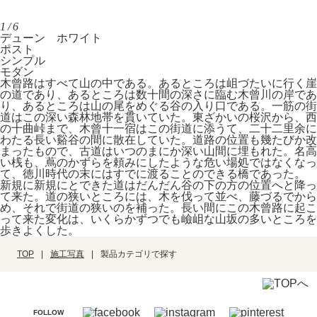
1/6
デューン ホワイト
ポスト
シンプル
モダン
木曾路はすべて山の中である。あるところは岨づたいに行く崖
の道であり、あるところは数十間の深さに臨む木曾川の岸であ
り、あるところは山の尾をめぐる谷の入り口である。一筋の街
道はこの深い森林地帯を貫いていた。東ざかいの桜沢から、西
の十曲峠まで、木曾十一宿はこの街道に添うて、二十二里余に
わたる長い谿谷の間に散在していた。道路の位置も幾たびか改
まったもので、古道はいつのまにか深い山間に埋もれた。名高
い桟も、蔦のかずらを頼みにしたような危い場処ではなくなっ
て、徳川時代の末にはすでに渡ることのできる橋であった。
新規に新規にとできた道はだんだん谷の下の方の位置へと降っ
て来た。道の狭いところには、木を伐って並べ、藤づるでから
め、それで街道の狭いのを補った。長い間にこの木曾路に起こ
って来た変化は、いくらかずつでも嶮岨な山坂の多いところを
歩きよくした。
TOP
施工写真
製品カテゴリで探す
FOLLOW