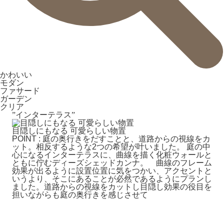
かわいい
モダン
ファサード
ガーデン
クリア
”インターテラス”
目隠しにもなる 可愛らしい物置
POINT : 庭の奥行きをだすことと、道路からの視線をカ
ット。相反するような2つの希望が叶いました。 庭の中
心になるインターテラスに、曲線を描く化粧ウォールと
ともに佇むディーズシェッドカンナ。 曲線のフレーム
効果が出るように設置位置に気をつかい、アクセントと
いうより、そこにあることが必然であるようにプランし
ました。道路からの視線をカットし目隠し効果の役目を
担いながらも庭の奥行きを感じさせて