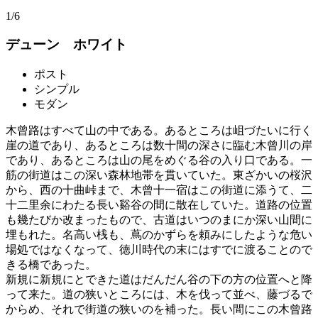
1/6
デューン ホワイト
ポスト
シンプル
モダン
木曾路はすべて山の中である。あるところは岨づたいに行く
崖の道であり、あるところは数十間の深さに臨む木曾川の岸
であり、あるところは山の尾をめぐる谷の入り口である。一
筋の街道はこの深い森林地帯を貫いていた。東ざかいの桜沢
から、西の十曲峠まで、木曾十一宿はこの街道に添うて、二
十二里余にわたる長い谿谷の間に散在していた。道路の位置
も幾たびか改まったもので、古道はいつのまにか深い山間に
埋もれた。名高い桟も、蔦のかずらを頼みにしたような危い
場処ではなくなって、徳川時代の末にはすでに渡ることので
きる橋であった。
新規に新規にとできた道はだんだん谷の下の方の位置へと降
って来た。道の狭いところには、木を伐って並べ、藤づるで
からめ、それで街道の狭いのを補った。長い間にこの木曾路