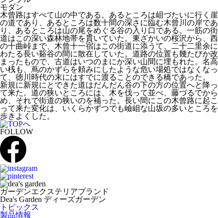
モダン
木曾路はすべて山の中である。あるところは岨づたいに行く崖
の道であり、あるところは数十間の深さに臨む木曾川の岸であ
り、あるところは山の尾をめぐる谷の入り口である。一筋の街
道はこの深い森林地帯を貫いていた。東ざかいの桜沢から、西
の十曲峠まで、木曾十一宿はこの街道に添うて、二十二里余に
わたる長い谿谷の間に散在していた。道路の位置も幾たびか改
まったもので、古道はいつのまにか深い山間に埋もれた。名高
い桟も、蔦のかずらを頼みにしたような危い場処ではなくなっ
て、徳川時代の末にはすでに渡ることのできる橋であった。
新規に新規にとできた道はだんだん谷の下の方の位置へと降っ
て来た。道の狭いところには、木を伐って並べ、藤づるでから
め、それで街道の狭いのを補った。長い間にこの木曾路に起こ
って来た変化は、いくらかずつでも嶮岨な山坂の多いところを
歩きよくした。
FOLLOW
ガーデンエクステリアブランド
Dea's Garden ディーズガーデン
トピックス
製品情報