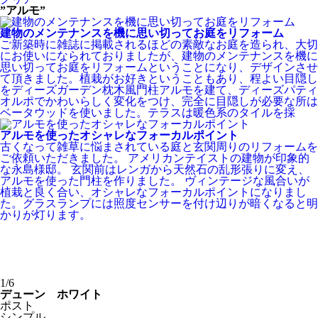
”アルモ”
建物のメンテナンスを機に思い切ってお庭をリフォーム
ご新築時に雑誌に掲載されるほどの素敵なお庭を造られ、大切
にお使いになられておりましたが、建物のメンテナンスを機に
思い切ってお庭をリフォームということになり、デザインさせ
て頂きました。植栽がお好きということもあり、程よい目隠し
をディーズガーデン枕木風門柱アルモを建て、ディーズパティ
オルポでかわいらしく変化をつけ、完全に目隠しが必要な所は
ベータウッドを使いました。テラスは暖色系のタイルを採
アルモを使ったオシャレなフォーカルポイント
古くなって雑草に悩まされている庭と玄関周りのリフォームを
ご依頼いただきました。 アメリカンテイストの建物が印象的
な永島様邸。 玄関前はレンガから天然石の乱形張りに変え、
アルモを使った門柱を作りました。 ヴィンテージな風合いが
植栽と良く合い、オシャレなフォーカルポイントになりまし
た。グラスランプには照度センサーを付け辺りが暗くなると明
かりが灯ります。
1/6
デューン ホワイト
ポスト
シンプル