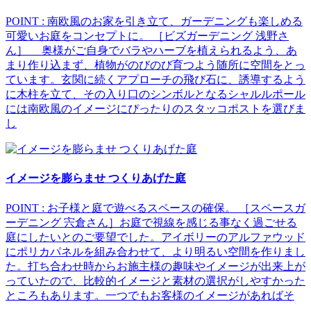
POINT : 南欧風のお家を引き立て、ガーデニングも楽しめる
可愛いお庭をコンセプトに。 ［ビズガーデニング 浅野さ
ん］ 奥様がご自身でバラやハーブを植えられるよう、あ
まり作り込まず、植物がのびのび育つよう随所に空間をとっ
ています。玄関に続くアプローチの飛び石に、誘導するよう
に木柱を立て、その入り口のシンボルとなるシャルルポール
には南欧風のイメージにぴったりのスタッコポストを選びま
し
イメージを膨らませ つくりあげた庭
POINT : お子様と庭で遊べるスペースの確保。 ［スペースガ
ーデニング 宍倉さん］お庭で視線を感じる事なく過ごせる
庭にしたいとのご要望でした。アイボリーのアルファウッド
にポリカパネルを組み合わせて、より明るい空間を作りまし
た。打ち合わせ時からお施主様の趣味やイメージが出来上が
っていたので、比較的イメージと素材の選択がしやすかった
ところもあります。一つでもお客様のイメージがあればそ