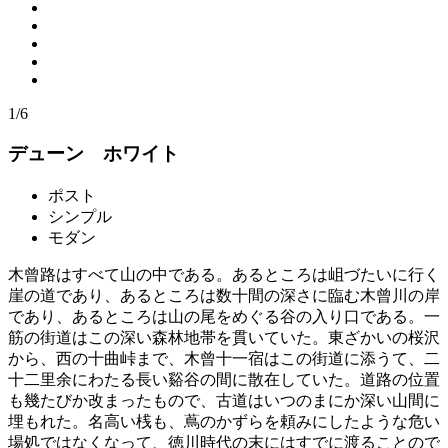
1/6
デューン ホワイト
ポスト
シンプル
モダン
木曾路はすべて山の中である。あるところは岨づたいに行く
崖の道であり、あるところは数十間の深さに臨む木曾川の岸
であり、あるところは山の尾をめぐる谷の入り口である。一
筋の街道はこの深い森林地帯を貫いていた。東ざかいの桜沢
から、西の十曲峠まで、木曾十一宿はこの街道に添うて、二
十二里余にわたる長い谿谷の間に散在していた。道路の位置
も幾たびか改まったもので、古道はいつのまにか深い山間に
埋もれた。名高い桟も、蔦のかずらを頼みにしたような危い
場処ではなくなって、徳川時代の末にはすでに渡ることので