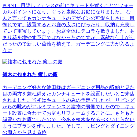
POINT : 目隠しフェンスの前にキュートを置くことでフォー
カルポイントになり、ぐっと素敵なお庭になりました。 な
んと言ってもカンナキュートのデザインの可愛らしさに一目
惚れです。設置するとお庭の広さにぴったり。収納も充実し
ていて重宝しています。お庭全体にテコラを敷きました。あ
まり花を増やす予定ではなかったのですが、素敵な仕上がり
だったので新しい薔薇を植えて、ガーデニングに力が入るよ
うに
雑木に包まれた 癒しの庭
ガーデニング好きな池田様はガーデニング用品の収納と見た
目の両方を兼ね備えたカンナキュートを設置したいとご来店
されました。当初はキュートのみの予定でしたが、リビング
からの眺めがアルミフェンスと建物の裏側でしたので、キュ
ート設置に合わせてお庭もリフォームすることに。もともと
緑豊かなお庭でしたので、今ある植木をなるべくいじらない
ようにプランを作りました。そして、リビングとダイニング
の両方から見える位