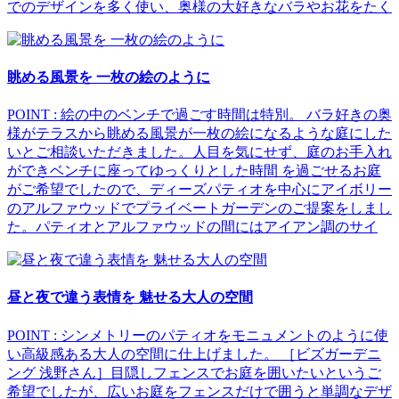
でのデザインを多く使い、奥様の大好きなバラやお花をたく
眺める風景を 一枚の絵のように
POINT : 絵の中のベンチで過ごす時間は特別。 バラ好きの奥
様がテラスから眺める風景が一枚の絵になるような庭にした
いとご相談いただきました。人目を気にせず、庭のお手入れ
ができベンチに座ってゆっくりとした時間 を過ごせるお庭
がご希望でしたので、ディーズパティオを中心にアイボリー
のアルファウッドでプライベートガーデンのご提案をしまし
た。パティオとアルファウッドの間にはアイアン調のサイ
昼と夜で違う表情を 魅せる大人の空間
POINT : シンメトリーのパティオをモニュメントのように使
い高級感ある大人の空間に仕上げました。 ［ビズガーデニ
ング 浅野さん］目隠しフェンスでお庭を囲いたいというご
希望でしたが、広いお庭をフェンスだけで囲うと単調なデザ