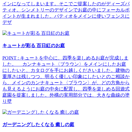
インになってしまいます。そこでご提案したのがディーズパ
ティオ。シンメトリーのデザインでお庭の中にフォーカルポ
イントが生まれました。パティオをメインに使いフェンスに
デザ
キュートが彩る 百日紅のお庭
POINT : キュートを中心に、四季を楽しめるお庭が完成しま
した。 カンナキュート〈ブラウン〉をメインにしたお庭
にしたいと、カタログを手にお越しくださいました。建物の
重厚さは残しつつ、明るく優しい印象にしたいとのご相談か
ら、メインのカンナキュート〈ブラウン〉が、どの方角から
も見えるようにお庭の中央に配置し、四季を楽しめる回遊式
庭園を提案しました。外構の実用部分では、大きな曲線の塗
り壁
ガーデニングしたくなる 癒しの庭