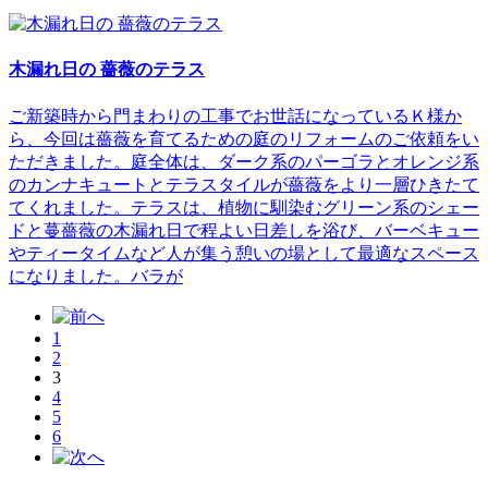
木漏れ日の 薔薇のテラス
ご新築時から門まわりの工事でお世話になっているＫ様か
ら、今回は薔薇を育てるための庭のリフォームのご依頼をい
ただきました。庭全体は、ダーク系のパーゴラとオレンジ系
のカンナキュートとテラスタイルが薔薇をより一層ひきたて
てくれました。テラスは、植物に馴染むグリーン系のシェー
ドと蔓薔薇の木漏れ日で程よい日差しを浴び、バーベキュー
やティータイムなど人が集う憩いの場として最適なスペース
になりました。バラが
1
2
3
4
5
6