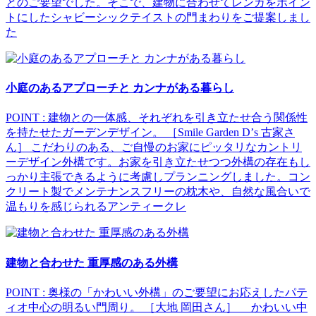
とのご要望でした。そこで、建物に合わせてレンガをポイン
トにしたシャビーシックテイストの門まわりをご提案しまし
た
小庭のあるアプローチと カンナがある暮らし
POINT : 建物との一体感、それぞれを引き立たせ合う関係性
を持たせたガーデンデザイン。 ［Smile Garden Dʼs 古家さ
ん］ こだわりのある、ご自慢のお家にピッタリなカントリ
ーデザイン外構です。お家を引き立たせつつ外構の存在もし
っかり主張できるように考慮しプランニングしました。コン
クリート製でメンテナンスフリーの枕木や、自然な風合いで
温もりを感じられるアンティークレ
建物と合わせた 重厚感のある外構
POINT : 奥様の「かわいい外構」のご要望にお応えしたパテ
ィオ中心の明るい門周り。 ［大地 岡田さん］ かわいい中