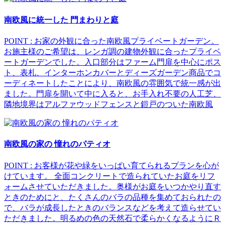
南欧風に統一した 門まわりと庭
POINT : お家の外観に合った南欧風プライベートガーデン。
お施主様のご希望は、レンガ調の建物外観に合ったプライベ
ートガーデンでした。入口部分はファーム門扉を中心にポス
ト、表札、インターホンカバーとディーズガーデン商品でコ
ーディネートしたことにより、南欧風の雰囲気で統一感が出
ました。門扉を開いて中に入ると、お手入れ不要の人工芝、
隣地境界はアルファウッドフェンスと鎧戸のついた南欧風
南欧風の家の 憧れのパティオ
POINT : お客様が花や緑をいっぱい育てられるプランを心が
けています。 全面コンクリートで造られていたお庭をリフ
ォームさせていただきました。奥様がお庭をいつかやり直す
ときのためにと、たくさんのバラの品種を集めておられたの
で、バラが成長したときのバランスなどを考えて造らせてい
ただきました。明るめの色の天然石で柔らかくなるようにＲ