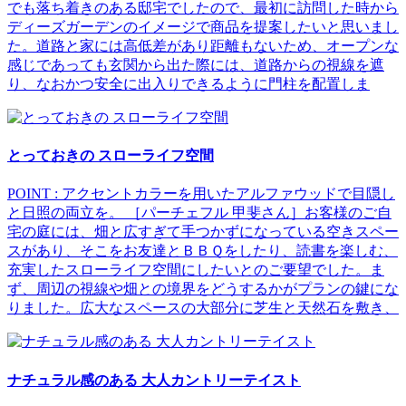
でも落ち着きのある邸宅でしたので、最初に訪問した時から
ディーズガーデンのイメージで商品を提案したいと思いまし
た。道路と家には高低差があり距離もないため、オープンな
感じであっても玄関から出た際には、道路からの視線を遮
り、なおかつ安全に出入りできるように門柱を配置しま
とっておきの スローライフ空間
POINT : アクセントカラーを用いたアルファウッドで目隠し
と日照の両立を。 ［パーチェフル 甲斐さん］お客様のご自
宅の庭には、畑と広すぎて手つかずになっている空きスペー
スがあり、そこをお友達とＢＢＱをしたり、読書を楽しむ、
充実したスローライフ空間にしたいとのご要望でした。ま
ず、周辺の視線や畑との境界をどうするかがプランの鍵にな
りました。広大なスペースの大部分に芝生と天然石を敷き、
ナチュラル感のある 大人カントリーテイスト