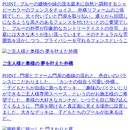
POINT : ブルーの建物や緑の茂る庭木に自然と調和するシャ
ビーカラーのフェンスをチョイス。 外構リフォームのご依
頼でした。元々付いていた門扉を取り払い、通りから目隠し
になるような高さのあるフェンスを付けたいとのご要望でし
た。ブルーの外壁が印象的なカントリーテイストの住宅、お
庭には大きな木々が生い茂っています。そのナチュラルな雰
囲気を活かしつつ、プライバシーを守れるフェンスというこ
ご主人様と奥様の 夢を叶えた外構
POINT : 門塀とファーム門扉の曲線の流れと、色合いのバラ
ンスにこだわりました。 「カンナの似合う可愛い外構」
「子どもたちが自由に遊べるデッキ」「趣味のバイクいじり
ができるご主人様専用スペース」というのがお施主様のご希
望でした。奥様の大好きなカンナが、いつでも目に飛び込ん
でくるように、門扉を開けると真正面に見える場所に設置し
ました。大きなデッキは、子どもたちのプールが出来るほ
ど。