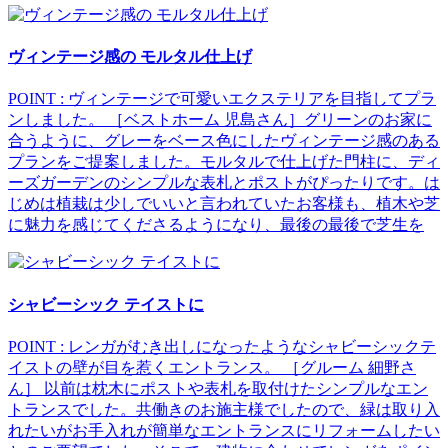
ヴィンテージ感の モルタル仕上げ
POINT : ヴィンテージで可愛いエクステリアを目指してプラ
ンしました。 ［ベストホーム 児島さん］グリーンのお家に
合うように、グレーをベース色にしたヴィンテージ感のある
プランをご提案しました。モルタルで仕上げた門柱に、ディ
ーズガーデンのシンプルな表札とポストがぴったりです。は
じめは植栽は少しでいいと言われていたお客様も、植木や芝
に魅力を感じてくださるようになり、最後の最後で芝生を
シャビーシック テイストに
POINT : レンガがむき出しになったようなシャビーシックテ
イストの壁が目を惹くエントランス。 ［グルーム 細野さ
ん］ 以前は枕木にポストや表札を取付けたシンプルなエン
トランスでした。共働きのお施主様でしたので、緑は取り入
れたいがお手入れが簡単なエントランスにリフォームしたい