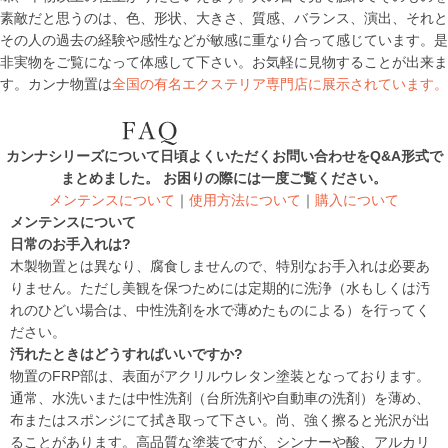
素敵だと思うのは、色、形状、大きさ、質感、バランス、演出、それと
その人の過去の経験や感性などが敏感に重なり合って感じています。是
非実物をご覧になって体感して下さい。お気軽に見物することが出来ま
す。カンナ物置は
全国の有名エクステリア専門店に展示されています。
カンナシリーズについて日頃よくいただくお問い合わせをQ&A形式で
まとめました。 お困りの際には一度ご覧ください。
メンテンスについて
｜
使用方法について
｜
購入について
メンテンスについて
日常のお手入れは?
木製物置とは異なり、
腐食しませんので、特別なお手入れは必要あ
りません。
ただし美観を保つためには定期的に洗浄（水もしくは汚
れのひどい場合は、中性洗剤を水で薄めたものによる）を行ってく
ださい。
汚れたときはどうすればいいですか?
物置のFRP部は、表面がアクリルウレタン塗装となっております。
通常、水洗いまたは中性洗剤（台所洗剤や自動車の洗剤）を薄め、
布またはスポンジにて拭き取って下さい。尚、強く擦ると光沢が出
ることがあります。高品質な塗装ですが、シンナーや酸、アルカリ