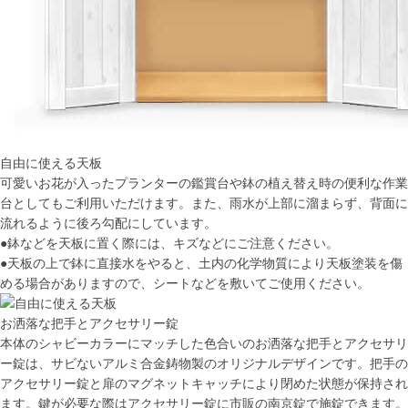
自由に使える天板
可愛いお花が入ったプランターの鑑賞台や鉢の植え替え時の便利な作業
台としてもご利用いただけます。また、雨水が上部に溜まらず、背面に
流れるように後ろ勾配にしています。
●鉢などを天板に置く際には、キズなどにご注意ください。
●天板の上で鉢に直接水をやると、土内の化学物質により天板塗装を傷
める場合がありますので、シートなどを敷いてご使用ください。
お洒落な把手とアクセサリー錠
本体のシャビーカラーにマッチした色合いのお洒落な把手とアクセサリ
ー錠は、サビないアルミ合金鋳物製のオリジナルデザインです。把手の
アクセサリー錠と扉のマグネットキャッチにより閉めた状態が保持され
ます。鍵が必要な際はアクセサリー錠に市販の南京錠で施錠できます。