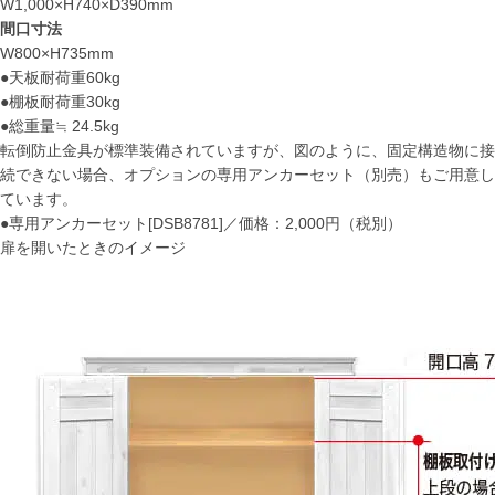
W1,000×H740×D390mm
間口寸法
W800×H735mm
●天板耐荷重60kg
●棚板耐荷重30kg
●総重量≒ 24.5kg
転倒防止金具が標準装備されていますが、図のように、固定構造物に接
続できない場合、オプションの専用アンカーセット（別売）もご用意し
ています。
●専用アンカーセット[DSB8781]／価格：2,000円（税別）
扉を開いたときのイメージ