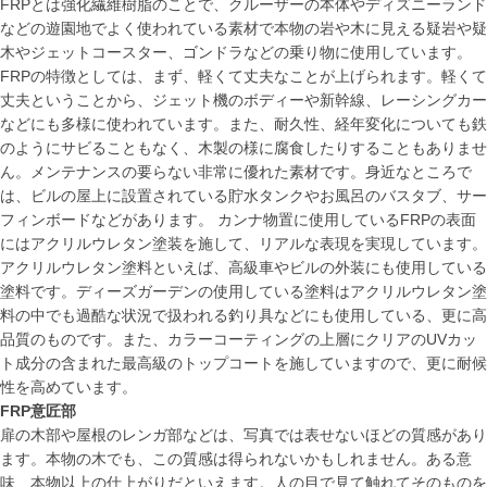
FRPとは強化繊維樹脂のことで、クルーザーの本体やディズニーランド
などの遊園地でよく使われている素材で本物の岩や木に見える疑岩や疑
木やジェットコースター、ゴンドラなどの乗り物に使用しています。
FRPの特徴としては、まず、軽くて丈夫なことが上げられます。軽くて
丈夫ということから、ジェット機のボディーや新幹線、レーシングカー
などにも多様に使われています。また、耐久性、経年変化についても鉄
のようにサビることもなく、木製の様に腐食したりすることもありませ
ん。メンテナンスの要らない非常に優れた素材です。身近なところで
は、ビルの屋上に設置されている貯水タンクやお風呂のバスタブ、サー
フィンボードなどがあります。 カンナ物置に使用しているFRPの表面
にはアクリルウレタン塗装を施して、リアルな表現を実現しています。
アクリルウレタン塗料といえば、高級車やビルの外装にも使用している
塗料です。ディーズガーデンの使用している塗料はアクリルウレタン塗
料の中でも過酷な状況で扱われる釣り具などにも使用している、更に高
品質のものです。また、カラーコーティングの上層にクリアのUVカッ
ト成分の含まれた最高級のトップコートを施していますので、更に耐候
性を高めています。
FRP意匠部
扉の木部や屋根のレンガ部などは、写真では表せないほどの質感があり
ます。本物の木でも、この質感は得られないかもしれません。ある意
味、本物以上の仕上がりだといえます。人の目で見て触れてそのものを