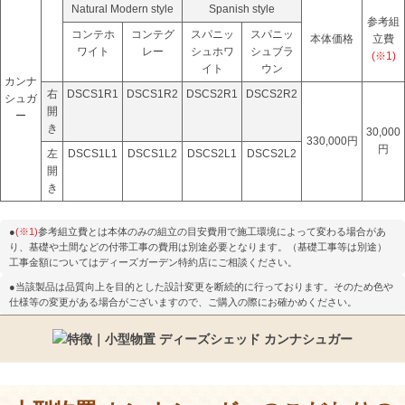
Natural Modern style
Spanish style
参考組
コンテホ
コンテグ
スパニッ
スパニッ
本体価格
立費
ワイト
レー
シュホワ
シュブラ
(※1)
イト
ウン
カンナ
右
DSCS1R1
DSCS1R2
DSCS2R1
DSCS2R2
シュガ
開
ー
き
30,000
330,000円
円
左
DSCS1L1
DSCS1L2
DSCS2L1
DSCS2L2
開
き
●
(※1)
参考組立費とは本体のみの組立の目安費用で施工環境によって変わる場合があ
り、基礎や土間などの付帯工事の費用は別途必要となります。（基礎工事等は別途）
工事金額についてはディーズガーデン特約店にご相談ください。
●当該製品は品質向上を目的とした設計変更を断続的に行っております。そのため色や
仕様等の変更がある場合がございますので、ご購入の際にお確かめください。