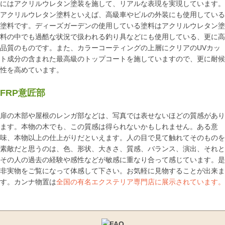
にはアクリルウレタン塗装を施して、リアルな表現を実現しています。
アクリルウレタン塗料といえば、高級車やビルの外装にも使用している
塗料です。ディーズガーデンの使用している塗料はアクリルウレタン塗
料の中でも過酷な状況で扱われる釣り具などにも使用している、更に高
品質のものです。また、カラーコーティングの上層にクリアのUVカッ
ト成分の含まれた最高級のトップコートを施していますので、更に耐候
性を高めています。
FRP意匠部
扉の木部や屋根のレンガ部などは、写真では表せないほどの質感があり
ます。本物の木でも、この質感は得られないかもしれません。ある意
味、本物以上の仕上がりだといえます。人の目で見て触れてそのものを
素敵だと思うのは、色、形状、大きさ、質感、バランス、演出、それと
その人の過去の経験や感性などが敏感に重なり合って感じています。是
非実物をご覧になって体感して下さい。お気軽に見物することが出来ま
す。カンナ物置は
全国の有名エクステリア専門店に展示されています。