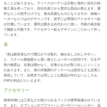
ることがありません。ディーズガーデンは京都と海外に自社の鋳
物工場を持っており、自社生産だから贅沢な部品が使えます。通
常ならこの把手だけでも、相当高価なものになりますが、鋳物メ
ーカーならではのデザインです。把手には専用のアクセサリー錠
が付属しています。通常は開き止め代わりに使い、市販の南京錠
で施錠も可能です。アクセサリー錠もデザインにこだわって作っ
ています。
扉
『扉は観音扉なので開口が十分取れ、物を出し入れしやすい』
と、スチール製物置から買い替えたユーザーの評判です。引き戸
扉の物置は、右側は開かなく、右奥のものが取り出しにくいこと
があります。また、扉の木製調のディテールは節目なども忠実に
表現していて、自然木では同じような製品が作れないところも、
FRPの利点だといえます。
アクセサリー
両扉内側には工具などが掛けられるフックが標準装備されていま
す。また、オプションのフラワーハンガーやツールハンガー、花