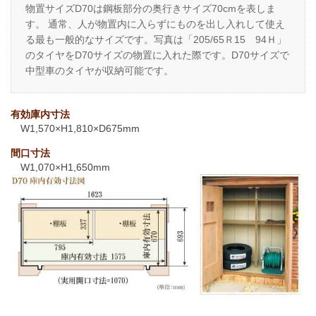
物置サイズD70は鋼板部分の奥行きサイズ70cmを表しま
す。 通常、人が物置内に入らずにものを出し入れして使え
る最も一般的なサイズです。写真は「205/65Ｒ15 94Ｈ」
のタイヤをD70サイズの物置に入れた際です。D70サイズで
中型車のタイヤが収納可能です。
有効庫内寸法
W1,570×H1,810×D675mm
間口寸法
W1,070×H1,650mm