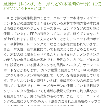
意匠部（レンガ、石、扉などの木製調の部分）に使
われているFRPとは？
FRPとは強化繊維樹脂のことで、クルーザーの本体やディズニー
ランドなどの遊園地でよく使われている素材で本物の岩や木に見
える疑岩や疑木やジェットコースター、ゴンドラなどの乗り物に
使用しています。FRPの特徴としては、まず、軽くて丈夫なこと
が上げられます。軽くて丈夫ということから、ジェット機のボデ
ィーや新幹線、レーシングカーなどにも多様に使われています。
また、耐久性、経年変化についても鉄のようにサビることもな
く、木製の様に腐食したりすることもありません。メンテナンス
の要らない非常に優れた素材です。身近なところでは、ビルの屋
上に設置されている貯水タンクやお風呂のバスタブ、サーフィン
ボードなどがあります。 カンナ物置に使用しているFRPの表面に
はアクリルウレタン塗装を施して、リアルな表現を実現していま
す。アクリルウレタン塗料といえば、高級車やビルの外装にも使
用している塗料です。ディーズガーデンの使用している塗料はア
クリルウレタン塗料の中でも過酷な状況で扱われる釣り具などに
も使用している、更に高品質のものです。また、カラーコーティ
ングの上層にクリアのUVカット成分の含まれた最高級のトップコ