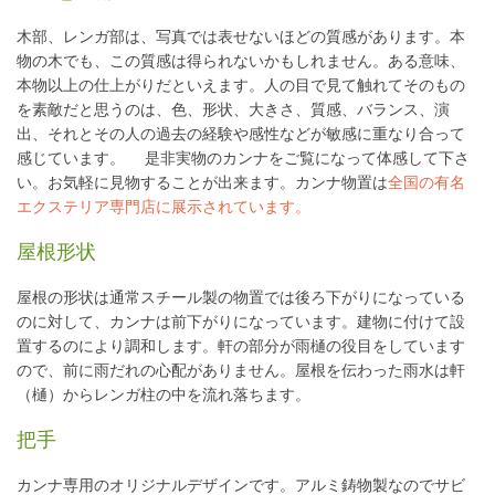
木部、レンガ部は、写真では表せないほどの質感があります。本
物の木でも、この質感は得られないかもしれません。ある意味、
本物以上の仕上がりだといえます。人の目で見て触れてそのもの
を素敵だと思うのは、色、形状、大きさ、質感、バランス、演
出、それとその人の過去の経験や感性などが敏感に重なり合って
感じています。 是非実物のカンナをご覧になって体感して下さ
い。お気軽に見物することが出来ます。カンナ物置は
全国の有名
エクステリア専門店に展示されています。
屋根形状
屋根の形状は通常スチール製の物置では後ろ下がりになっている
のに対して、カンナは前下がりになっています。建物に付けて設
置するのにより調和します。軒の部分が雨樋の役目をしています
ので、前に雨だれの心配がありません。屋根を伝わった雨水は軒
（樋）からレンガ柱の中を流れ落ちます。
把手
カンナ専用のオリジナルデザインです。アルミ鋳物製なのでサビ