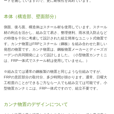
ートを施していますので、更に耐候性を高めています。
本体（構造部、壁面部分）
側面、後ろ面、構造体はスチール材を使用しています。スチール
材の利点を活かし、組み立て易さ、整理便利、雨水浸入防止など
の特徴を十分に考慮して設計された組立簡単なユニット式物置で
す。カンナ物置はFRPとスチール（鋼板）を組み合わせた新しい
発想の物置です。カンナ物置は、鋼板物置メーカーとディーズガ
ーデンの共同開発によって設計しました。（小型物置カンナミニ
は、FRP一体式でスチール材は使用していません。）
※組み立ては通常の鋼板製の物置と同じような仕組みですが、
FRPの意匠部分の取付分、多少時間が掛かります。通常、日曜大
工程度のことができるご方なら一人でも組み立ては可能です。小
型物置カンナミニは、FRP一体式ですので、組立不要です。
カンナ物置のデザインについて