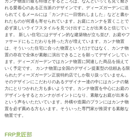
カンナ物置の最も特徴とするところは、なんといっても見て癒さ
れる愛着心のある正当派のデザインです。ディーズガーデンに送
られてくるメールには「カンナに一目惚れしました」などと書か
れたものが何通も寄せられています。お庭にカンナを置くことで
必ず楽しいライフスタイルを見つけ出すことが出来ると信じてい
ます。 新しい住宅にはデザイン的な建築物が立ち並び、お庭やフ
ァサードにもこだわりを持った方が増えています。カンナ物置
は、そういった住宅に合った物置というだけではなく、カンナ物
置の存在で全体が素敵に演出できることを願ってデザインしてい
ます。ディーズガーデンではカンナ物置に関連した商品を揃えて
いく予定です。 カンナ物置は全国のデザイン提案型の信頼ある限
られたディーズガーデン正規特約店でしか取り扱っていません。
そのデザインにこだわりのあるデザイナー達の中にはカンナの魅
力にとりつかれた方も多いようです。カンナ物置を中心にお庭の
デザインをするとカンナがポイントになり、素敵なお庭が出来る
という声をいただいています。外構や造園のプランにはカンナ物
置を必ず薦める方もいます。そういった専門家が推奨する素敵な
物置です。
FRP意匠部