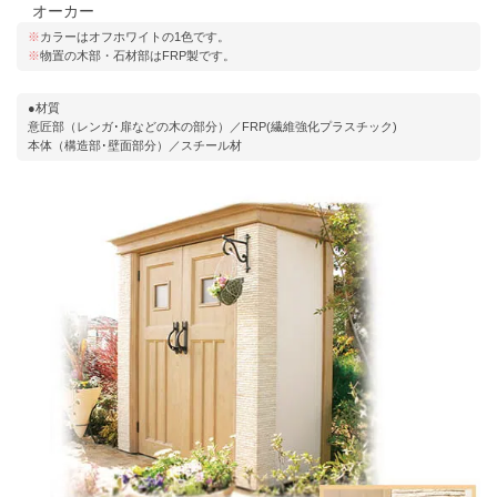
オーカー
※
カラーはオフホワイトの1色です。
※
物置の木部・石材部はFRP製です。
●材質
意匠部（レンガ･扉などの木の部分）／FRP(繊維強化プラスチック)
本体（構造部･壁面部分）／スチール材